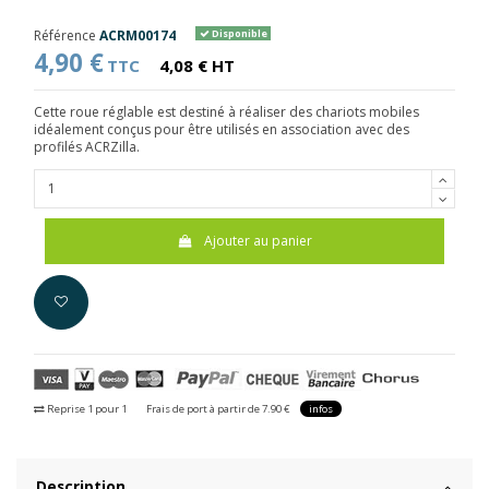
Référence
ACRM00174
Disponible
4,90 €
TTC
4,08 € HT
Cette roue réglable est destiné à réaliser des chariots mobiles
idéalement conçus pour être utilisés en association avec des
profilés ACRZilla.
Ajouter au panier
Reprise 1 pour 1
Frais de port à partir de 7.90 €
infos
Description