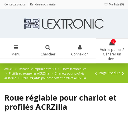
Panneau de gestion des cookies
Contactez-nous
Rendez-nous visite
Ma liste (
0
)
0
Voir le panier /
Menu
Chercher
Connexion
Générer un
devis
Accueil
Robotique Imprimantes 3D
Pièces mécaniques
Page Produit
Profilés et accessoires ACRZilla
Chariots pour profilés
ACRZilla
Roue réglable pour chariots et profilés ACRZilla
Roue réglable pour chariot et
profilés ACRZilla