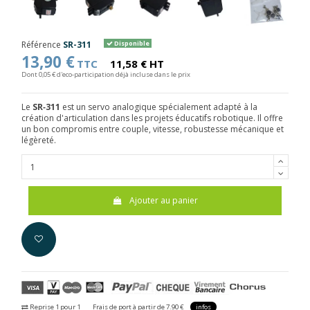
Référence
SR-311
Disponible
13,90 €
TTC
11,58 € HT
Dont 0,05 € d'eco-participation déjà incluse dans le prix
Le
SR‑311
est un servo analogique spécialement adapté à la
création d'articulation dans les projets éducatifs robotique. Il offre
un bon compromis entre couple, vitesse, robustesse mécanique et
légèreté.
Ajouter au panier
Reprise 1 pour 1
Frais de port à partir de 7.90 €
infos