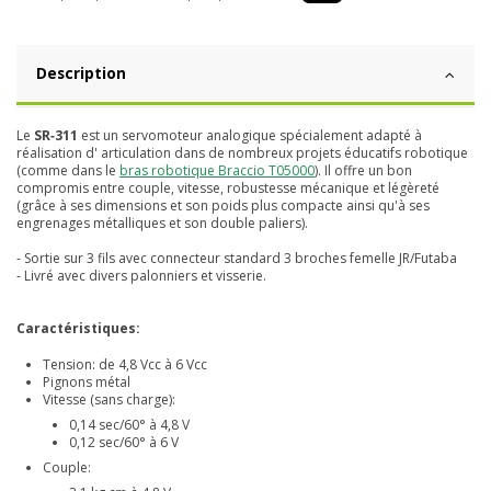
Description
Le
SR‑311
est un servomoteur analogique spécialement adapté à
réalisation d' articulation dans de nombreux projets éducatifs robotique
(comme dans le
bras robotique Braccio T05000
). Il offre un bon
compromis entre couple, vitesse, robustesse mécanique et légèreté
(grâce à ses dimensions et son poids plus compacte ainsi qu'à ses
engrenages métalliques et son double paliers).
- Sortie sur 3 fils avec connecteur standard 3 broches femelle JR/Futaba
- Livré avec divers palonniers et visserie.
Caractéristiques:
Tension: de 4,8 Vcc à 6 Vcc
Pignons métal
Vitesse (sans charge):
0,14 sec/60° à 4,8 V
0,12 sec/60° à 6 V
Couple: