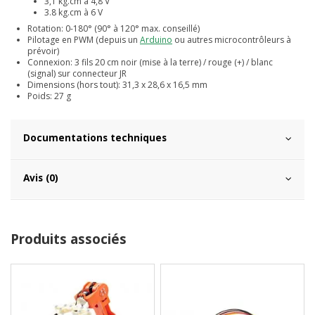
3,1 kg.cm à 4,8 V
3.8 kg.cm à 6 V
Rotation: 0-180° (90° à 120° max. conseillé)
Pilotage en PWM (depuis un
Arduino
ou autres microcontrôleurs à
prévoir)
Connexion: 3 fils 20 cm noir (mise à la terre) / rouge (+) / blanc
(signal) sur connecteur JR
Dimensions (hors tout): 31,3 x 28,6 x 16,5 mm
Poids: 27 g
Documentations techniques
Avis (0)
Produits associés