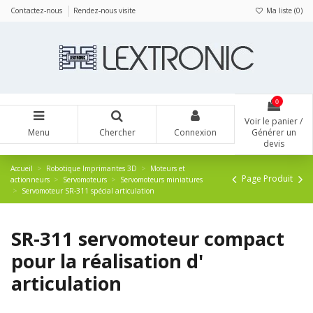
Panneau de gestion des cookies
Contactez-nous
Rendez-nous visite
Ma liste (
0
)
0
Voir le panier /
Menu
Chercher
Connexion
Générer un
devis
Accueil
Robotique Imprimantes 3D
Moteurs et
Page Produit
actionneurs
Servomoteurs
Servomoteurs miniatures
Servomoteur SR-311 spécial articulation
SR-311 servomoteur compact
pour la réalisation d'
articulation