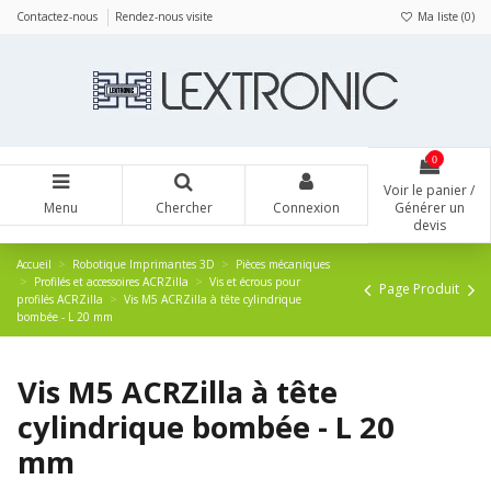
Panneau de gestion des cookies
Contactez-nous
Rendez-nous visite
Ma liste (
0
)
0
Voir le panier /
Menu
Chercher
Connexion
Générer un
devis
Accueil
Robotique Imprimantes 3D
Pièces mécaniques
Profilés et accessoires ACRZilla
Vis et écrous pour
Page Produit
profilés ACRZilla
Vis M5 ACRZilla à tête cylindrique
bombée - L 20 mm
Vis M5 ACRZilla à tête
cylindrique bombée - L 20
mm