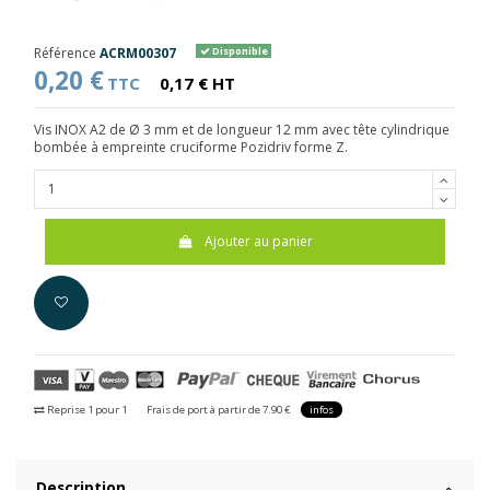
Référence
ACRM00307
Disponible
0,20 €
TTC
0,17 € HT
Vis INOX A2 de Ø 3 mm et de longueur 12 mm avec tête cylindrique
bombée à empreinte cruciforme Pozidriv forme Z.
Ajouter au panier
Reprise 1 pour 1
Frais de port à partir de 7.90 €
infos
Description