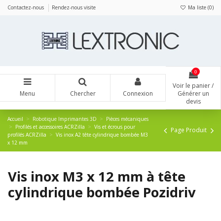
Panneau de gestion des cookies
Contactez-nous
Rendez-nous visite
Ma liste (
0
)
0
Voir le panier /
Menu
Chercher
Connexion
Générer un
devis
Accueil
Robotique Imprimantes 3D
Pièces mécaniques
Profilés et accessoires ACRZilla
Vis et écrous pour
Page Produit
profilés ACRZilla
Vis inox A2 tête cylindrique bombée M3
x 12 mm
Vis inox M3 x 12 mm à tête
cylindrique bombée Pozidriv