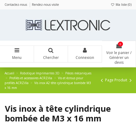
Panneau de gestion des cookies
Contactez-nous
Rendez-nous visite
Ma liste (
0
)
0
Voir le panier /
Menu
Chercher
Connexion
Générer un
devis
Accueil
Robotique Imprimantes 3D
Pièces mécaniques
Profilés et accessoires ACRZilla
Vis et écrous pour
Page Produit
profilés ACRZilla
Vis inox A2 tête cylindrique bombée M3
x 16 mm
Vis inox à tête cylindrique
bombée de M3 x 16 mm