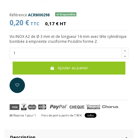
Référence
ACRM00298
Disponible
0,20 €
TTC
0,17 € HT
Vis INOX A2 de Ø 3 mm et de longueur 16 mm avec tête cylindrique
bombée à empreinte cruciforme Pozidriv forme Z.
Ajouter au panier
Reprise 1 pour 1
Frais de port à partir de 7.90 €
infos
Description