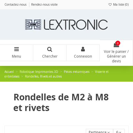
Panneau de gestion des cookies
Contactez-nous
Rendez-nous visite
Ma liste (
0
)
0
Voir le panier /
Menu
Chercher
Connexion
Générer un
devis
Accueil
Robotique Imprimantes 3D
Pièces mécaniques
Visserie et
entretoises
Rondelles, Rivets et autres
Rondelles de M2 à M8
et rivets
Pertinence
6