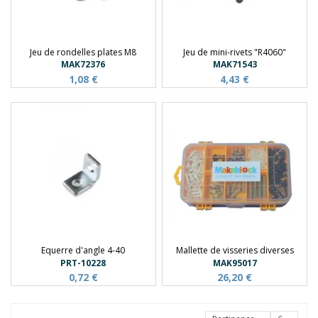
Jeu de rondelles plates M8
Jeu de mini-rivets "R4060"
MAK72376
MAK71543
1,08 €
4,43 €
Equerre d'angle 4-40
Mallette de visseries diverses
PRT-10228
MAK95017
0,72 €
26,20 €