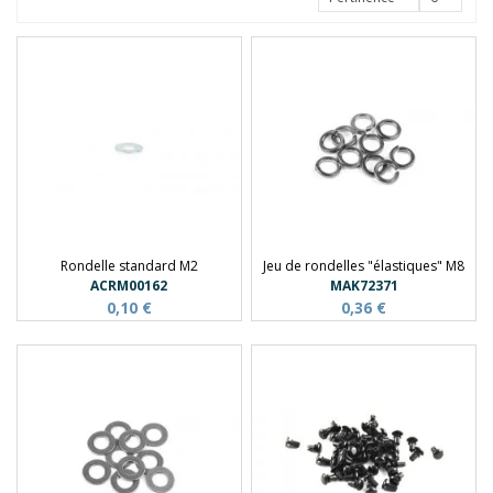
Rondelle standard M2
Jeu de rondelles "élastiques" M8
ACRM00162
MAK72371
0,10 €
0,36 €