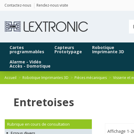
Panneau de gestion des cookies
Contactez-nous
Rendez-nous visite
Cartes
Capteurs
Robotique
programmables
Prototypage
Imprimante 3D
Alarme - Vidéo
Accès - Domotique
Accueil
Robotique Imprimantes 3D
Pièces mécaniques
Visserie et 
Entretoises
Rubrique en cours de consultation
Affichage 1-2
Ecrous divers