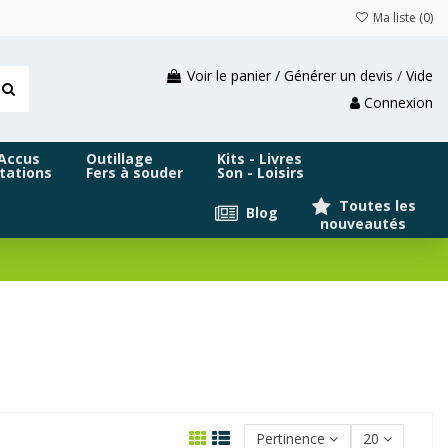
Ma liste (
0
)
Voir le panier / Générer un devis
/
Vide
Connexion
 Accus
Outillage
Kits - Livres
tations
Fers à souder
Son - Loisirs
Toutes les
Blog
nouveautés
Pertinence
20