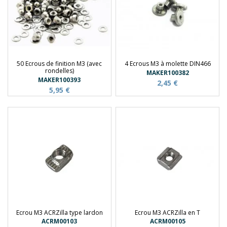
50 Ecrous de finition M3 (avec
4 Ecrous M3 à molette DIN466
rondelles)
MAKER100382
MAKER100393
2,45 €
5,95 €
Ecrou M3 ACRZilla type lardon
Ecrou M3 ACRZilla en T
ACRM00103
ACRM00105