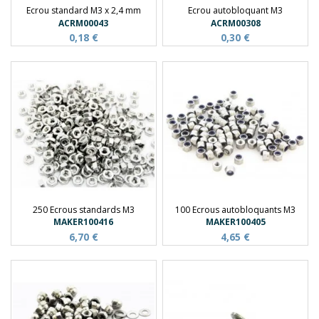
Ecrou standard M3 x 2,4 mm
Ecrou autobloquant M3
ACRM00043
ACRM00308
0,18 €
0,30 €
250 Ecrous standards M3
100 Ecrous autobloquants M3
MAKER100416
MAKER100405
6,70 €
4,65 €