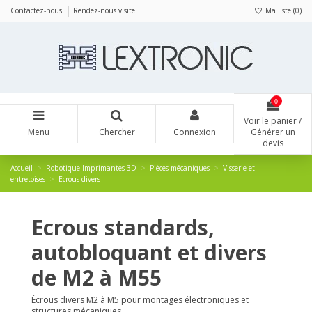
Panneau de gestion des cookies
Contactez-nous
Rendez-nous visite
Ma liste (
0
)
0
Voir le panier /
Menu
Chercher
Connexion
Générer un
devis
Accueil
Robotique Imprimantes 3D
Pièces mécaniques
Visserie et
entretoises
Ecrous divers
Ecrous standards,
autobloquant et divers
de M2 à M55
Écrous divers M2 à M5 pour montages électroniques et
structures mécaniques