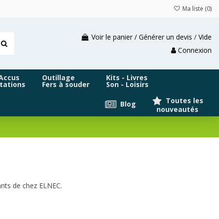
Ma liste (
0
)
Voir le panier / Générer un devis
/
Vide
Connexion
 Accus
Outillage
Kits - Livres
tations
Fers à souder
Son - Loisirs
Toutes les
Blog
nouveautés
nts de chez ELNEC.