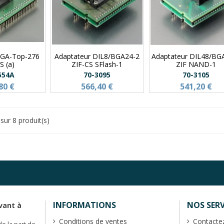
BGA-Top-276
Adaptateur DIL8/BGA24-2
Adaptateur DIL48/BG
S (a)
ZIF-CS SFlash-1
ZIF NAND-1
554A
70-3095
70-3105
80 €
566,40 €
541,20 €
sur 8 produit(s)
INFORMATIONS
NOS SERV
vant à
Conditions de ventes
Contacte