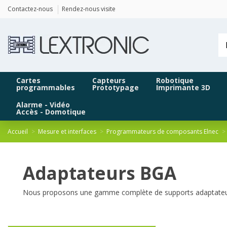
Panneau de gestion des cookies
Contactez-nous
Rendez-nous visite
Cartes
Capteurs
Robotique
programmables
Prototypage
Imprimante 3D
Alarme - Vidéo
Accès - Domotique
Accueil
Mesure et interfaces
Programmateurs de composants Elnec
Adaptateurs BGA
Nous proposons une gamme complète de supports adaptateu