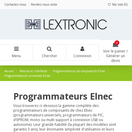
Panneau de gestion des cookies
Contactez-nous
Rendez-nous visite
Ma liste (
0
)
0
Voir le panier /
Menu
Chercher
Connexion
Générer un
devis
Accueil
Mesure et interfaces
Programmateurs de composants Elnec
Programmateurs universels Elnec
Programmateurs Elnec
Vous trouverez ci-dessous la gamme complète des
programmateurs de composants de chez Elnec
(programmateurs universels, programmateurs de PIC,
d'EPROM, mono ou multi support à connexion USB ou
autonome). Leur grande fiabilité (la plupart des modèles sont
garantis 3 ans), leur étonnante simplicité d'utilisation et leurs