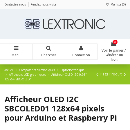
Panneau de gestion des cookies
Contactez-nous
Rendez-nous visite
Ma liste (
0
)
0
Voir le panier /
Menu
Chercher
Connexion
Générer un
devis
Accueil
Composants electroniques
Optoélectronique
Page Produit
Afficheurs LCD graphiques
Afficheur OLED I2C 0,96"
128x64 SBC-OLED1
Afficheur OLED I2C
SBCOLED01 128x64 pixels
pour Arduino et Raspberry Pi