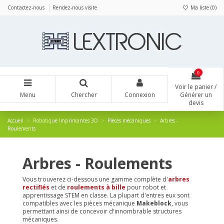
Panneau de gestion des cookies
Contactez-nous
Rendez-nous visite
Ma liste (
0
)
0
Voir le panier /
Menu
Chercher
Connexion
Générer un
devis
Accueil
Robotique Imprimantes 3D
Pièces mécaniques
Arbres -
Roulements
Arbres - Roulements
Vous trouverez ci-dessous une gamme complète d'
arbres
rectifiés
et de
roulements à bille
pour robot et
apprentissage STEM en classe. La plupart d'entres eux sont
compatibles avec les pièces mécanique
Makeblock
, vous
permettant ainsi de concevoir d'innombrable structures
mécaniques.