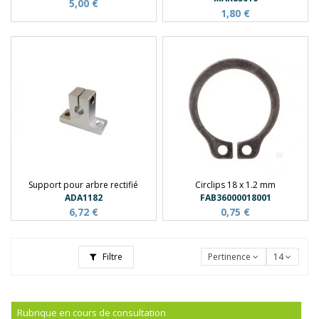
5,00 €
1,80 €
Support pour arbre rectifié
Circlips 18 x 1.2 mm
ADA1182
FAB36000018001
6,72 €
0,75 €
Filtre
Pertinence
14
Rubrique en cours de consultation