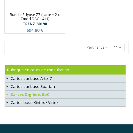
Bundle Eclypse Z7 (carte + 2 x
Zmod DAC 1411)
TRENZ-30198
694,80 €
Pertinence
11
Rubrique en cours de consultation
Cartes sur base Artix-7
Cartes sur base Spartan
Cartes Digilent SoC
Cartes base Kintex / Virtex