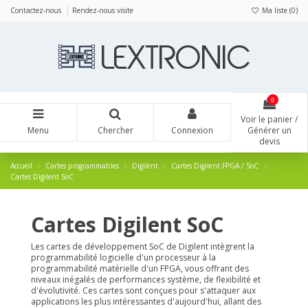
Panneau de gestion des cookies
Contactez-nous
Rendez-nous visite
Ma liste (
0
)
0
Voir le panier /
Menu
Chercher
Connexion
Générer un
devis
Accueil
Cartes programmables
Digilent
Cartes Digilent FPGA / SoC
Cartes Digilent SoC
Cartes Digilent SoC
Les cartes de développement SoC de Digilent intègrent la
programmabilité logicielle d'un processeur à la
programmabilité matérielle d'un FPGA, vous offrant des
niveaux inégalés de performances système, de flexibilité et
d'évolutivité. Ces cartes sont conçues pour s'attaquer aux
applications les plus intéressantes d'aujourd'hui, allant des