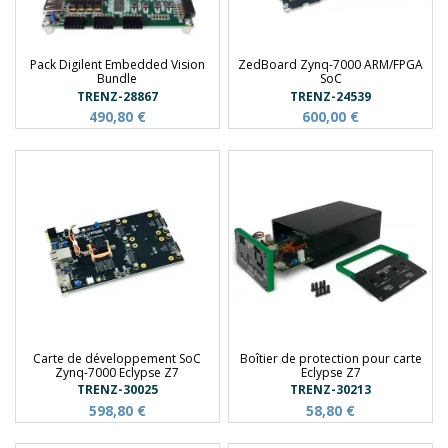
Pack Digilent Embedded Vision
ZedBoard Zynq-7000 ARM/FPGA
Bundle
SoC
TRENZ-28867
TRENZ-24539
490,80 €
600,00 €
Carte de développement SoC
Boîtier de protection pour carte
Zynq-7000 Eclypse Z7
Eclypse Z7
TRENZ-30025
TRENZ-30213
598,80 €
58,80 €