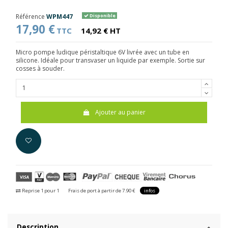
Référence
WPM447
Disponible
17,90 €
TTC
14,92 € HT
Micro pompe ludique péristaltique 6V livrée avec un tube en
silicone. Idéale pour transvaser un liquide par exemple. Sortie sur
cosses à souder.
Ajouter au panier
Reprise 1 pour 1
Frais de port à partir de 7.90 €
infos
Description