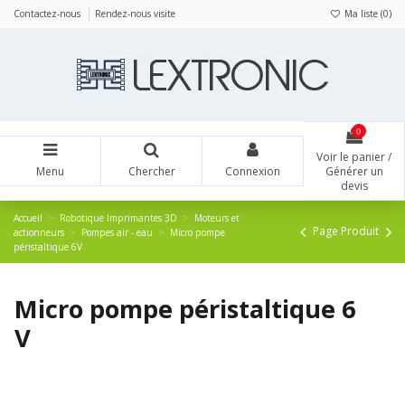
Panneau de gestion des cookies
Contactez-nous
Rendez-nous visite
Ma liste (
0
)
0
Voir le panier /
Menu
Chercher
Connexion
Générer un
devis
Accueil
Robotique Imprimantes 3D
Moteurs et
Page Produit
actionneurs
Pompes air - eau
Micro pompe
péristaltique 6V
Micro pompe péristaltique 6
V