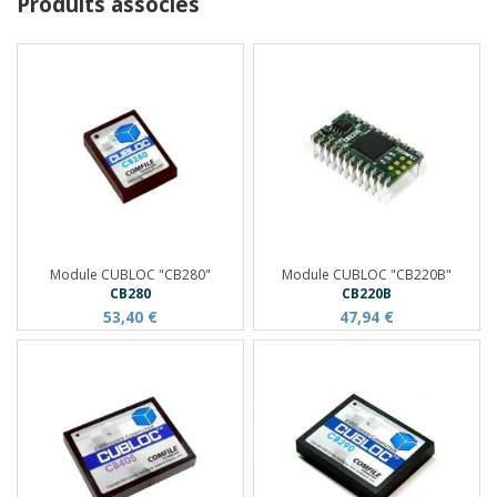
Produits associés
Module CUBLOC "CB280"
Module CUBLOC "CB220B"
CB280
CB220B
53,40 €
47,94 €