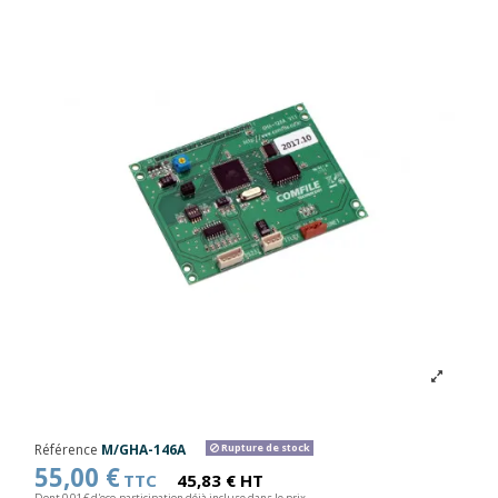
Référence
M/GHA-146A
Rupture de stock
55,00 €
TTC
45,83 € HT
Dont 0,01 € d'eco-participation déjà incluse dans le prix