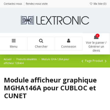
Panneau de gestion des cookies
Contactez-nous
Rendez-nous visite
Ma liste (
0
)
0
Voir le panier /
Menu
Chercher
Connexion
Générer un
devis
Accueil
Produits obsolètes
Module GHA-126A pour
Page Produit
afficheur 128x64
Module afficheur graphique
MGHA146A pour CUBLOC et
CUNET