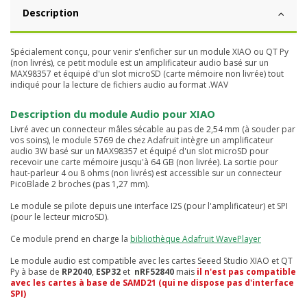
Description
Spécialement conçu, pour venir s'enficher sur un module XIAO ou QT Py
(non livrés), ce petit module est un amplificateur audio basé sur un
MAX98357 et équipé d'un slot microSD (carte mémoire non livrée) tout
indiqué pour la lecture de fichiers audio au format .WAV
Description du module Audio pour XIAO
Livré avec un connecteur mâles sécable au pas de 2,54 mm (à souder par
vos soins), le module 5769 de chez Adafruit intègre un amplificateur
audio 3W basé sur un MAX98357 et équipé d'un slot microSD pour
recevoir une carte mémoire jusqu'à 64 GB (non livrée). La sortie pour
haut-parleur 4 ou 8 ohms (non livrés) est accessible sur un connecteur
PicoBlade 2 broches (pas 1,27 mm).
Le module se pilote depuis une interface I2S (pour l'amplificateur) et SPI
(pour le lecteur microSD).
Ce module prend en charge la
bibliothèque Adafruit WavePlayer
Le module audio est compatible avec les cartes Seeed Studio XIAO et QT
Py à base de
RP2040
,
ESP32
et
nRF52840
mais
il n'est pas compatible
avec les cartes à base de
SAMD21 (qui ne dispose pas d'interface
SPI)