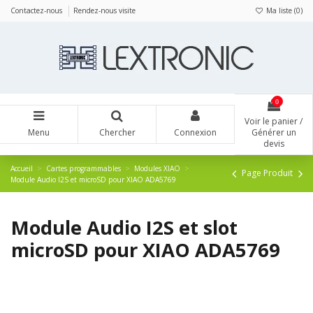
Panneau de gestion des cookies
Contactez-nous
Rendez-nous visite
Ma liste (
0
)
0
Voir le panier /
Menu
Chercher
Connexion
Générer un
devis
Accueil
Cartes programmables
Modules XIAO
Page Produit
Module Audio I2S et microSD pour XIAO ADA5769
Module Audio I2S et slot
microSD pour XIAO ADA5769