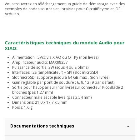
Vous trouverez en téléchargement un guide de démarrage avec des
exemples de codes sources et librairies pour CircuitPhyton et IDE
Arduino.
Caractéristiques techniques du module Audio pour
XIAO:
Alimentation : 5Vcc via XIAO ou QT Py (non livrés)
Amplificateur audio: MAX98357
Puissance de sortie: 3W (sous 4 ou 8 ohms)
Interfaces: I2S (amplificateur) + SPI (slot microSD)
Slot microSD: supporte jusqu'à 64 GB max . (non livrée)
Gain réglable par pont de soudure : 6, 9, 12 (9 par défaut)
Sortie pour haut-parleur (non livré) sur connecteur PicoBlade 2
broches (pas 1,27 mm)
Connecteur mâle sécable livré (pas 2,54 mm)
Dimensions: 21,0 x 17,7 x 5 mm
Poids: 1,6 g
Documentations techniques