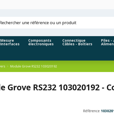
Mesure
Composants
Connectique
Piles -
Interfaces
électroniques
Câbles - Boîtiers
Alimen
vers
Module Grove RS232 103020192
e Grove RS232 103020192 - Co
Référence
103020