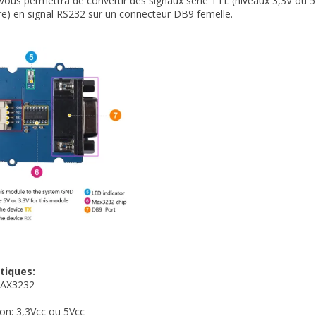
ous permettra de convertir des signaux série TTL (niveaux 3,3V ou 5V
re) en signal RS232 sur un connecteur DB9 femelle.
tiques:
 MAX3232
ion: 3,3Vcc ou 5Vcc