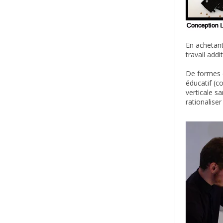
En achetan
travail add
De formes e
éducatif (c
verticale s
rationalise