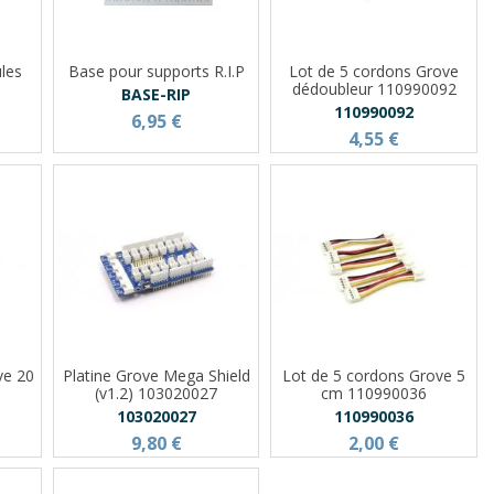
les
Base pour supports R.I.P
Lot de 5 cordons Grove
dédoubleur 110990092
BASE-RIP
110990092
6,95 €
4,55 €
ve 20
Platine Grove Mega Shield
Lot de 5 cordons Grove 5
(v1.2) 103020027
cm 110990036
103020027
110990036
9,80 €
2,00 €