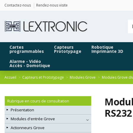
Panneau de gestion des cookies
Contactez-nous
Rendez-nous visite
Cartes
Capteurs
Robotique
programmables
Prototypage
Imprimante 3D
Alarme - Vidéo
Accès - Domotique
Accueil
Capteurs et Prototypage
Modules Grove
Modules Grove di
Modul
Rubrique en cours de consultation
RS232
Présentation
Modules d'entrée Grove
Actionneurs Grove