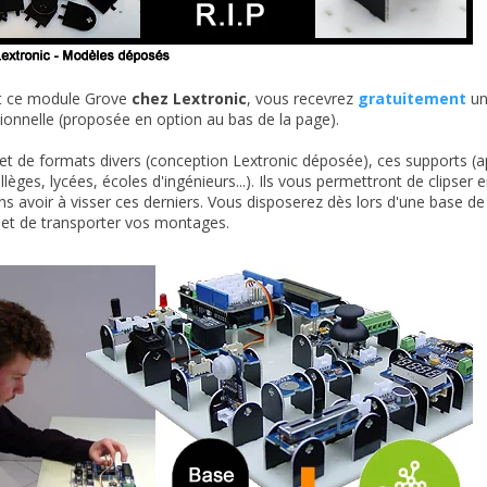
t ce module Grove
chez Lextronic
, vous recevrez
gratuitement
un
itionnelle (proposée en option au bas de la page).
t de formats divers (conception Lextronic déposée), ces supports (ap
ollèges, lycées, écoles d'ingénieurs...). Ils vous permettront de clips
ans avoir à visser ces derniers. Vous disposerez dès lors d'une base d
r et de transporter vos montages.