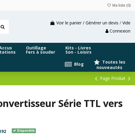
Ma liste (
0
)
Voir le panier / Générer un devis
/
Vide
Connexion
 Accus
Outillage
Kits - Livres
tations
Fers à souder
Son - Loisirs
Toutes les
Blog
nouveautés
Page Produit
nvertisseur Série TTL vers
192
Disponible