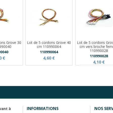
dons Grove 30
Lot de 5 cordons Grove 40
Lot de 5 cordons Gro
990040
cm 110990064
cm vers broche feme
110990028
90040
110990064
110990028
0 €
4,60 €
4,10 €
INFORMATIONS
NOS SERV
vant à