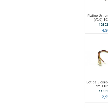
Platine Grov
(V2.0) 1
1030
4,8
Lot de 5 cor
cm 110
1109
2,9