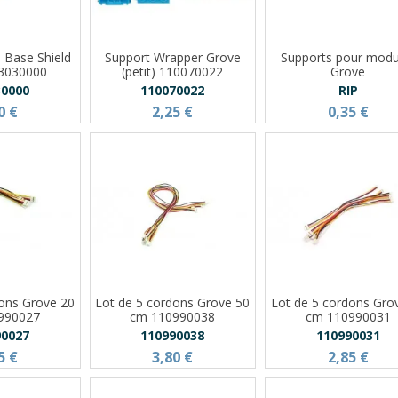
e Base Shield
Support Wrapper Grove
Supports pour modu
03030000
(petit) 110070022
Grove
30000
110070022
RIP
0 €
2,25 €
0,35 €
dons Grove 20
Lot de 5 cordons Grove 50
Lot de 5 cordons Gro
990027
cm 110990038
cm 110990031
90027
110990038
110990031
5 €
3,80 €
2,85 €