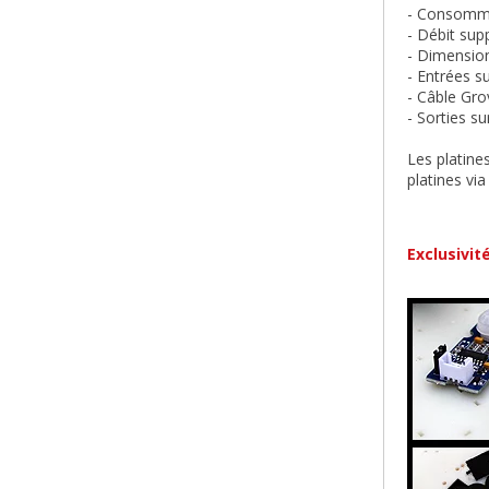
- Consomma
- Débit sup
- Dimensio
- Entrées s
- Câble Gro
- Sorties s
Les platine
platines via
Exclusivit