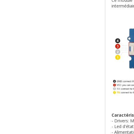
Ce module v
intermédiai
Caractéris
- Drivers:
- Led d'état
- Alimentat