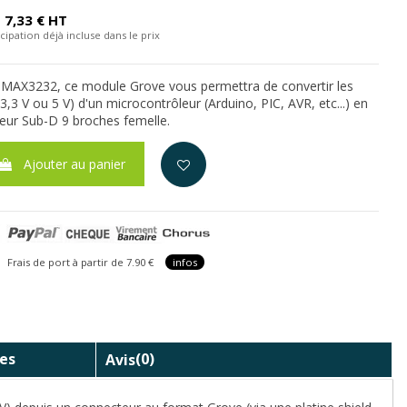
7,33 € HT
cipation déjà incluse dans le prix
t MAX3232, ce module Grove vous permettra de convertir les
3,3 V ou 5 V) d'un microcontrôleur (Arduino, PIC, AVR, etc...) en
eur Sub-D 9 broches femelle.
Ajouter au panier
is de port à partir de 7.90 €
infos
es
Avis
(0)