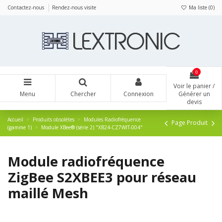
Panneau de gestion des cookies
Contactez-nous
Rendez-nous visite
Ma liste (
0
)
0
Voir le panier /
Menu
Chercher
Connexion
Générer un
devis
Accueil
Produits obsolètes
Modules Radiofréquence
Page Produit
(gamme 1)
Module XBee® (série 2) "XB24-CZ7WIT-004"
Module radiofréquence
ZigBee S2XBEE3 pour réseau
maillé Mesh