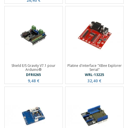
26,40 €
Shield E/S Gravity V7.1 pour
Platine d'interface "XBee Explorer
Arduino®
Serial"
DFR0265
WRL-13225
9,48 €
32,40 €