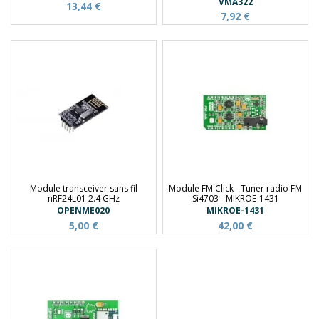
VMA322
13,44 €
7,92 €
Module transceiver sans fil
Module FM Click - Tuner radio FM
nRF24L01 2.4 GHz
Si4703 - MIKROE-1431
OPENME020
MIKROE-1431
5,00 €
42,00 €