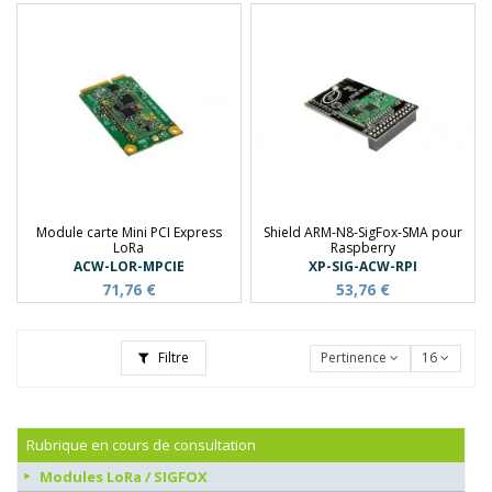
Module carte Mini PCI Express
Shield ARM-N8-SigFox-SMA pour
LoRa
Raspberry
ACW-LOR-MPCIE
XP-SIG-ACW-RPI
71,76 €
53,76 €
Filtre
Pertinence
16
Rubrique en cours de consultation
Modules LoRa / SIGFOX