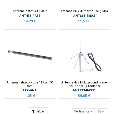
Antenne patch 433 MHz
Antenne 868 MHz articulée (SMA)
ANT433-PAT1
ANT868-SMA8
14,29 €
11,52 €
Antenne télescopique 117 à 470
Antenne 433 MHz ground plane
mm
pour base (4 radians)
LEX-ANT
ANT433-BAS3S
1,25 €
59,05 €
Filtre
Pertinence
68