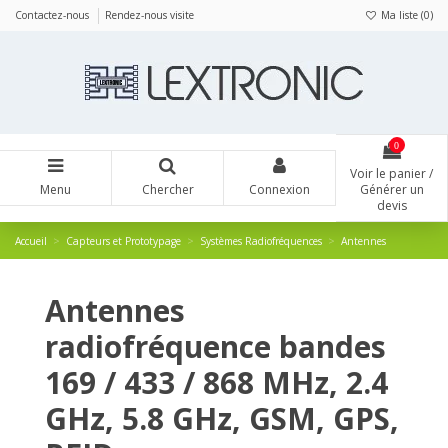
Panneau de gestion des cookies
Contactez-nous
Rendez-nous visite
Ma liste (
0
)
0
Voir le panier /
Menu
Chercher
Connexion
Générer un
devis
Accueil
Capteurs et Prototypage
Systèmes Radiofréquences
Antennes
Antennes
radiofréquence bandes
169 / 433 / 868 MHz, 2.4
GHz, 5.8 GHz, GSM, GPS,