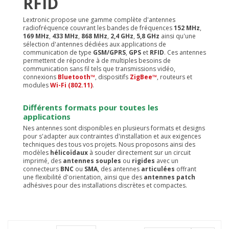
RFID
Lextronic propose une gamme complète d'antennes
radiofréquence couvrant les bandes de fréquences
152 MHz
,
169 MHz
,
433 MHz
,
868 MHz
,
2,4 GHz
,
5,8 GHz
ainsi qu'une
sélection d'antennes dédiées aux applications de
communication de type
GSM/GPRS
,
GPS
et
RFID
. Ces antennes
permettent de répondre à de multiples besoins de
communication sans fil tels que transmissions vidéo,
connexions
Bluetooth™
, dispositifs
ZigBee™
, routeurs et
modules
Wi-Fi (802.11)
.
Différents formats pour toutes les
applications
Nes antennes sont disponibles en plusieurs formats et designs
pour s'adapter aux contraintes d'installation et aux exigences
techniques des tous vos projets. Nous proposons ainsi des
modèles
hélicoïdaux
à souder directement sur un circuit
imprimé, des
antennes souples
ou
rigides
avec un
connecteurs
BNC
ou
SMA
, des antennes
articulées
offrant
une flexibilité d'orientation, ainsi que des
antennes patch
adhésives pour des installations discrètes et compactes.