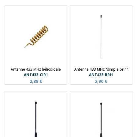
Antenne 433 MHz hélicoïdale
Antenne 433 MHz "simple brin"
ANT433-CIR1
ANT433-BRI1
2,88 €
2,90 €