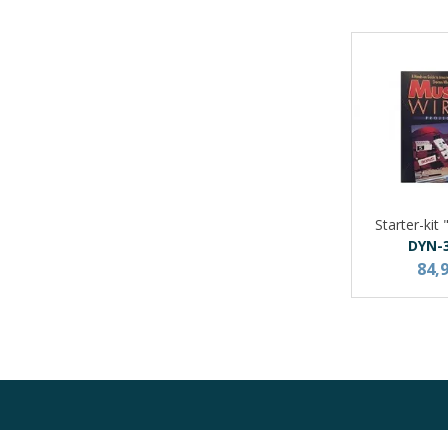
Starter-kit 
DYN-
84,