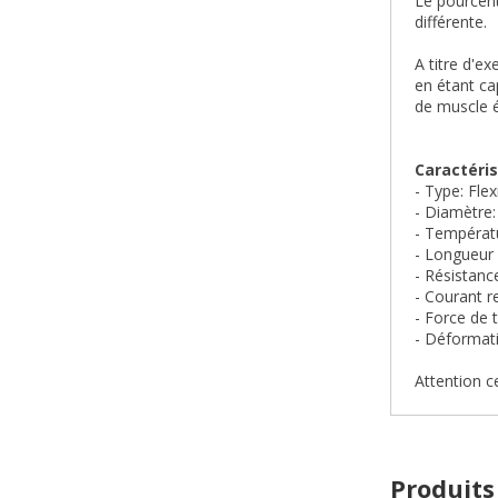
Le pourcent
différente.
A titre d'e
en étant ca
de muscle é
Caractérist
- Type: Fle
- Diamètre
- Températu
- Longueur 
- Résistanc
- Courant 
- Force de 
- Déformat
Attention ce
Produits