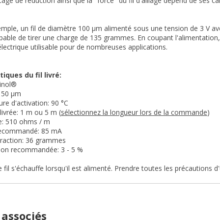
age de réduction ainsi que la "force" du fil d'alliage dépend de ses c
xemple, un fil de diamètre 100 µm alimenté sous une tension de 3 V 
pable de tirer une charge de 135 grammes. En coupant l'alimentation, le
lectrique utilisable pour de nombreuses applications.
iques du fil livré:
xinol®
: 50 µm
re d'activation: 90 °C
livrée:
1 m ou 5 m (
sélectionnez la longueur lors de la commande
)
e: 510 ohms / m
recommandé: 85 mA
traction: 36 grammes
ion recommandée: 3 - 5 %
 fil s'échauffe lorsqu'il est alimenté. Prendre toutes les précautions d'
 associés