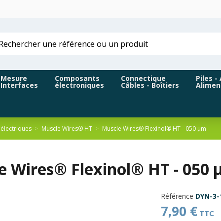
Mesure
Composants
Connectique
Piles -
Interfaces
électroniques
Câbles - Boîtiers
Alimen
électriques
Muscle Wires® HT
Muscle Wires® Flexinol® HT - 050 µm
e Wires® Flexinol® HT - 050
Référence
DYN-3-
7,90 €
TTC