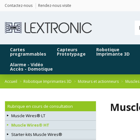
Panneau de gestion des cookies
Contactez-nous
Rendez-nous visite
Cartes
Capteurs
Robotique
programmables
Prototypage
Imprimante 3D
Alarme - Vidéo
Accès - Domotique
Accueil
Robotique Imprimantes 3D
Moteurs et actionneurs
Muscles 
Muscl
Rubrique en cours de consultation
Muscle Wires® LT
Muscle Wires® HT
Starter-kits Muscle Wires®