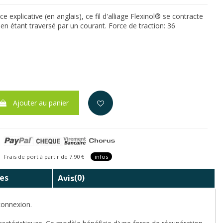
e explicative (en anglais), ce fil d'alliage Flexinol® se contracte
e en étant traversé par un courant.
Force de traction: 36
Ajouter au panier
is de port à partir de 7.90 €
infos
es
Avis
(0)
 connexion.