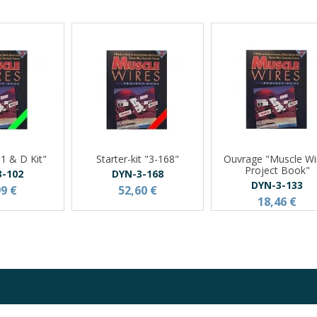
"1 & D Kit"
Starter-kit "3-168"
Ouvrage "Muscle Wi
Project Book"
3-102
DYN-3-168
DYN-3-133
99 €
52,60 €
18,46 €