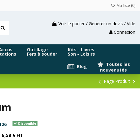
Ma liste (
0
)
Voir le panier / Générer un devis
/
Vide
Connexion
 Accus
Outillage
Kits - Livres
tations
Fers à souder
Son - Loisirs
Toutes les
Blog
nouveautés
Page Produit
 µm
126
Disponible
6,58 € HT