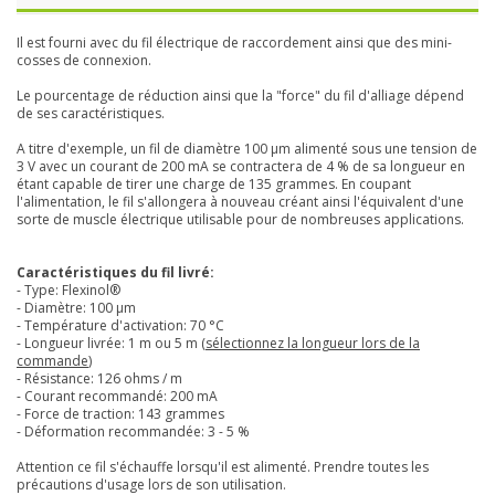
Il est fourni avec du fil électrique de raccordement ainsi que des mini-
cosses de connexion.
Le pourcentage de réduction ainsi que la "force" du fil d'alliage dépend
de ses caractéristiques.
A titre d'exemple, un fil de diamètre 100 µm alimenté sous une tension de
3 V avec un courant de 200 mA se contractera de 4 % de sa longueur en
étant capable de tirer une charge de 135 grammes. En coupant
l'alimentation, le fil s'allongera à nouveau créant ainsi l'équivalent d'une
sorte de muscle électrique utilisable pour de nombreuses applications.
Caractéristiques du fil livré:
- Type: Flexinol®
- Diamètre: 100 µm
- Température d'activation: 70 °C
- Longueur livrée:
1 m ou 5 m (
sélectionnez la longueur lors de la
commande
)
- Résistance: 126 ohms / m
- Courant recommandé: 200 mA
- Force de traction: 143 grammes
- Déformation recommandée: 3 - 5 %
Attention ce fil s'échauffe lorsqu'il est alimenté. Prendre toutes les
précautions d'usage lors de son utilisation.