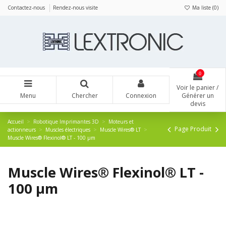
Panneau de gestion des cookies
Contactez-nous
Rendez-nous visite
Ma liste (
0
)
0
Voir le panier /
Menu
Chercher
Connexion
Générer un
devis
Accueil
Robotique Imprimantes 3D
Moteurs et
Page Produit
actionneurs
Muscles électriques
Muscle Wires® LT
Muscle Wires® Flexinol® LT - 100 µm
Muscle Wires® Flexinol® LT -
100 µm