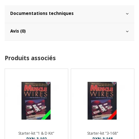
Documentations techniques
Avis (0)
Produits associés
Starter-kit "1 & D Kit"
Starter-kit "3-168"
DYN-3-102
DYN-3-168