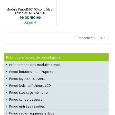
Module PmodNIC100 contrôleur
réseaux ENC424J600
PMODNIC100
24,00 €
Pertinence
5
Rubrique en cours de consultation
Présentation des modules Pmod
Pmod boutons - interrupteurs
Pmod joystick - claviers
Pmod leds - afficheurs LCD
Pmod stockage mémoire
Pmod convertisseurs
Pmod entrées / sorties
Pmod radiofréquence et bus