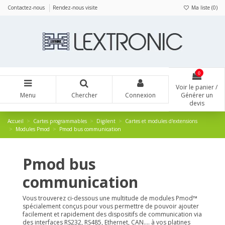
Panneau de gestion des cookies
Contactez-nous
Rendez-nous visite
Ma liste (
0
)
0
Voir le panier /
Menu
Chercher
Connexion
Générer un
devis
Accueil
Cartes programmables
Digilent
Cartes et modules d'extensions
Modules Pmod
Pmod bus communication
Pmod bus
communication
Vous trouverez ci-dessous une multitude de modules Pmod™
spécialement conçus pour vous permettre de pouvoir ajouter
facilement et rapidement des dispositifs de communication via
des interfaces RS232, RS485, Ethernet, CAN.... à vos platines