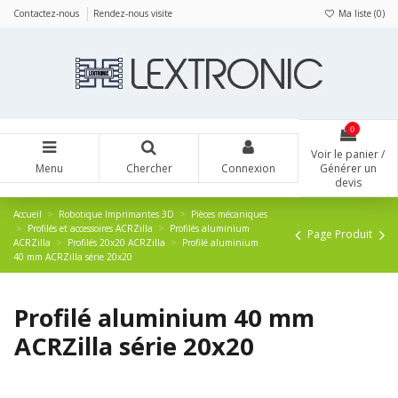
Panneau de gestion des cookies
Contactez-nous
Rendez-nous visite
Ma liste (
0
)
0
Voir le panier /
Menu
Chercher
Connexion
Générer un
devis
Accueil
Robotique Imprimantes 3D
Pièces mécaniques
Profilés et accessoires ACRZilla
Profilés aluminium
Page Produit
ACRZilla
Profilés 20x20 ACRZilla
Profilé aluminium
40 mm ACRZilla série 20x20
Profilé aluminium 40 mm
ACRZilla série 20x20