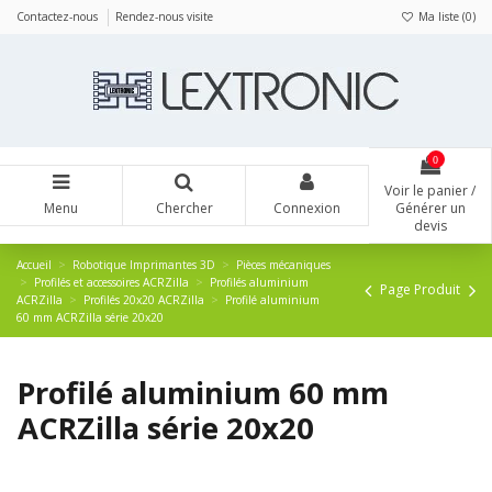
Panneau de gestion des cookies
Contactez-nous
Rendez-nous visite
Ma liste (
0
)
0
Voir le panier /
Menu
Chercher
Connexion
Générer un
devis
Accueil
Robotique Imprimantes 3D
Pièces mécaniques
Profilés et accessoires ACRZilla
Profilés aluminium
Page Produit
ACRZilla
Profilés 20x20 ACRZilla
Profilé aluminium
60 mm ACRZilla série 20x20
Profilé aluminium 60 mm
ACRZilla série 20x20