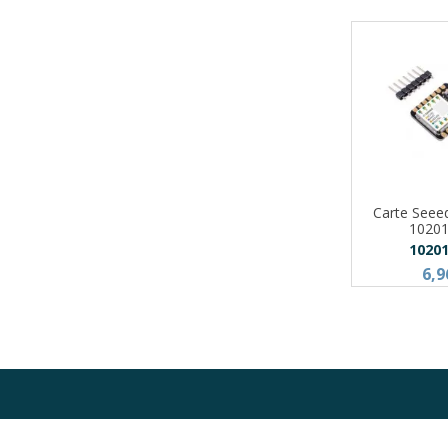
Carte Seee
1020
1020
6,9