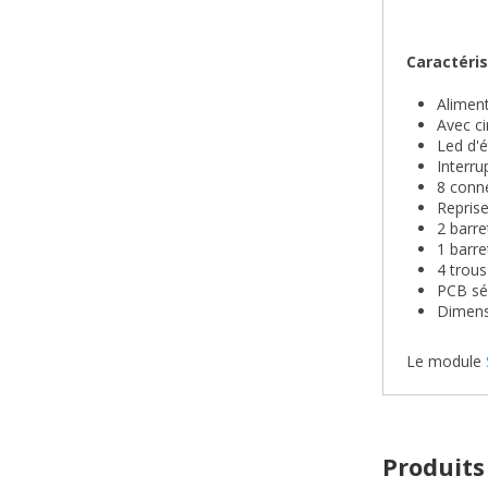
Caractéris
Aliment
Avec ci
Led d'é
Interr
8 conn
Reprise
2 barre
1 barr
4 trous
PCB sé
Dimens
Le module
Produits