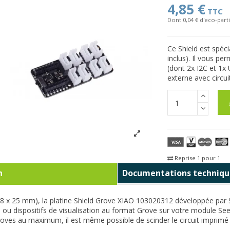
4,85 €
TTC
Dont 0,04 € d'eco-parti
Ce Shield est spé
inclus). Il vous pe
(dont 2x I2C et 1x
externe avec circui
Reprise 1 pour 1
Fra
n
Documentations techniqu
 x 25 mm), la platine Shield Grove XIAO 103020312 développée par 
 ou dispositifs de visualisation au format Grove sur votre module Se
ves au maximum, il est même possible de scinder le circuit imprimé et