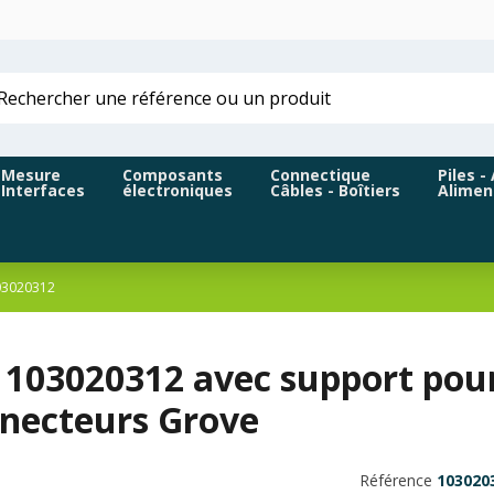
Mesure
Composants
Connectique
Piles -
Interfaces
électroniques
Câbles - Boîtiers
Alimen
03020312
d 103020312 avec support po
nnecteurs Grove
Référence
103020