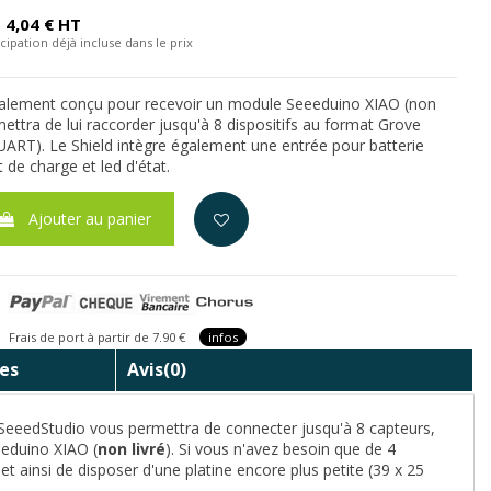
4,04 € HT
cipation déjà incluse dans le prix
cialement conçu pour recevoir un module Seeeduino XIAO (non
rmettra de lui raccorder jusqu'à 8 dispositifs au format Grove
 UART). Le Shield intègre également une entrée pour batterie
t de charge et led d'état.
Ajouter au panier
is de port à partir de 7.90 €
infos
es
Avis
(0)
SeeedStudio vous permettra de connecter jusqu'à 8 capteurs,
eeduino XIAO (
non livré
). Si vous n'avez besoin que de 4
 ainsi de disposer d'une platine encore plus petite (39 x 25