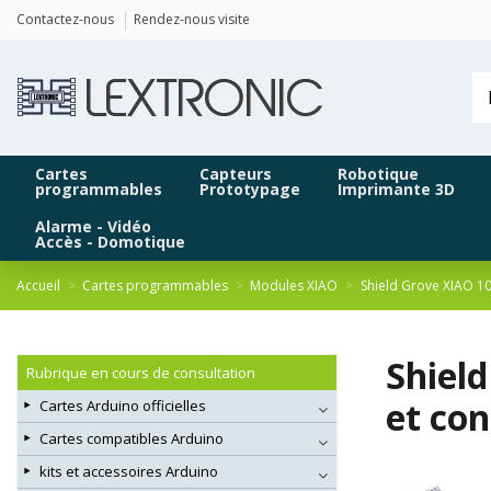
Panneau de gestion des cookies
Contactez-nous
Rendez-nous visite
Cartes
Capteurs
Robotique
programmables
Prototypage
Imprimante 3D
Alarme - Vidéo
Accès - Domotique
Accueil
Cartes programmables
Modules XIAO
Shield Grove XIAO 1
Shiel
Rubrique en cours de consultation
et co
Cartes Arduino officielles
Cartes compatibles Arduino
kits et accessoires Arduino