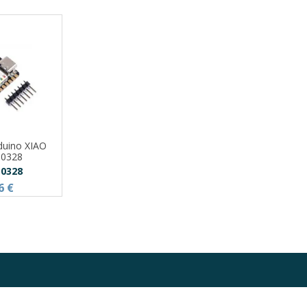
duino XIAO
10328
10328
6 €