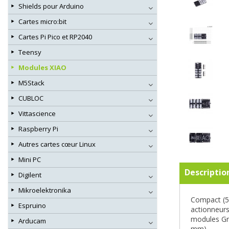
Shields pour Arduino
Cartes micro:bit
Cartes Pi Pico et RP2040
Teensy
Modules XIAO
M5Stack
CUBLOC
Vittascience
Raspberry Pi
Autres cartes cœur Linux
Mini PC
Descriptio
Digilent
Mikroelektronika
Compact (58
Espruino
actionneurs
modules Gro
Arducam
mm).