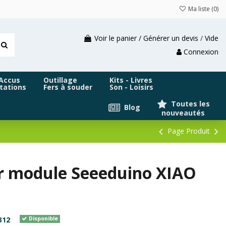
Ma liste (
0
)
Voir le panier / Générer un devis
/
Vide
Connexion
 Accus
Outillage
Kits - Livres
tations
Fers à souder
Son - Loisirs
Toutes les
Blog
nouveautés
Page Produit
ur module Seeeduino XIAO
312
Disponible