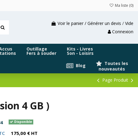
Ma liste (
0
)
Voir le panier / Générer un devis
/
Vide
Connexion
 Accus
Outillage
Kits - Livres
tations
Fers à souder
Son - Loisirs
Toutes les
Blog
nouveautés
Page Produit
sion 4 GB )
4
Disponible
TC
175,00 € HT