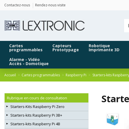
Panneau de gestion des cookies
Contactez-nous
Rendez-nous visite
Cartes
Capteurs
Robotique
programmables
Prototypage
Imprimante 3D
Alarme - Vidéo
Accès - Domotique
Accueil
Cartes programmables
Raspberry Pi
Starters-kits Raspberr
Starte
Rubrique en cours de consultation
Starters-Kits Raspberry Pi Zero
Starters-kits Raspberry Pi 3B+
Starters-kits Raspberry Pi 4B