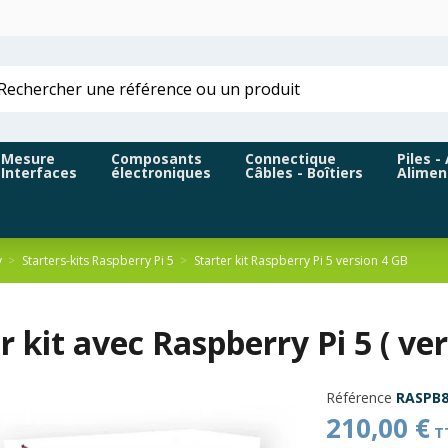
Mesure
Composants
Connectique
Piles -
Interfaces
électroniques
Câbles - Boîtiers
Alimen
y
Starters-kits Raspberry Pi 5
Starter kit Raspberry Pi 5 version 4 GB
r kit avec Raspberry Pi 5 ( ver
Référence
RASPB8
210,00 €
T