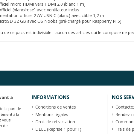
fficiel micro HDMI vers HDMI 2.0 (blanc 1 m)
officiel (blanc/rose) avec ventilateur inclus
imentation officiel 27W USB-C (blanc) avec câble 1,2 m
microSD 32 GB avec OS Noobs (pré-chargé pour Raspberry Pi 5)
u de ce pack est indivisible - aucun des articles qui le compose ne pe
INFORMATIONS
NOS SERV
vant à
Conditions de ventes
Contacte
de la part de
Mentions légales
Rendez-no
mément à la
z vous
Droit de rétractation
Commande
en de
DEEE (Reprise 1 pour 1)
Frais de 