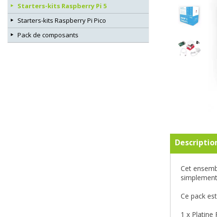
Starters-kits Raspberry Pi 5
Starters-kits Raspberry Pi Pico
Pack de composants
Descriptio
Cet ensemb
simplement 
Ce pack est
1 x Platine 