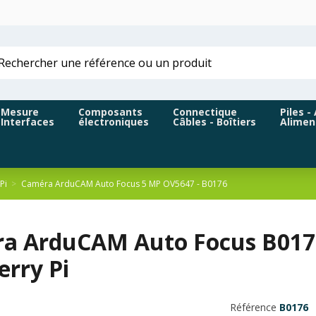
Mesure
Composants
Connectique
Piles -
Interfaces
électroniques
Câbles - Boîtiers
Alimen
Pi
Caméra ArduCAM Auto Focus 5 MP OV5647 - B0176
a ArduCAM Auto Focus B0176
erry Pi
Référence
B0176