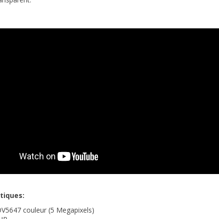
tiques:
 OV5647
couleur (5 Megapixels)