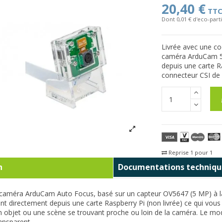
20,40 €
TT
Dont 0,01 € d'eco-parti
Livrée avec une co
caméra ArduCam 5 M
depuis une carte Ra
connecteur CSI de c
Reprise 1 pour 1
Fra
n
Documentations techniqu
améra ArduCam Auto Focus, basé sur un capteur OV5647 (5 MP) à la p
ent directement depuis une carte Raspberry Pi (non livrée) ce qui vou
un objet ou une scène se trouvant proche ou loin de la caméra. Le mod
ransparent.