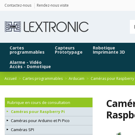
Panneau de gestion des cookies
Contactez-nous
Rendez-nous visite
Cartes
Capteurs
Robotique
programmables
Prototypage
Imprimante 3D
Alarme - Vidéo
Accès - Domotique
Accueil
Cartes programmables
Arducam
Caméras pour Raspberry 
Camér
Rubrique en cours de consultation
Raspb
Caméras pour Raspberry Pi
Caméras pour Arduino et Pi Pico
Caméras SPI