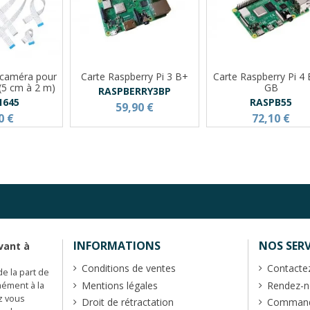
 caméra pour
Carte Raspberry Pi 3 B+
Carte Raspberry Pi 4 
 (5 cm à 2 m)
GB
RASPBERRY3BP
1645
RASPB55
59,90 €
0 €
72,10 €
INFORMATIONS
NOS SERV
vant à
Conditions de ventes
Contacte
de la part de
Mentions légales
Rendez-no
mément à la
z vous
Droit de rétractation
Commande