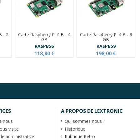
B - 2
Carte Raspberry Pi 4 B - 4
Carte Raspberry Pi 4 B - 8
GB
GB
RASPB56
RASPB59
118,80 €
198,00 €
ICES
A PROPOS DE LEXTRONIC
z-nous
Qui sommes nous ?
us visite
Historique
 administrative
Rubrique Rétro