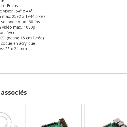
 IR
Auto Focus
 vision: 54° x 44°
n max: 2592 x 1944 pixels
 seconde max.: 60 fps
n vidéo max.: 1080p
ion: 5Vcc
 CSI (nappe 15 cm livrée)
c coque en acrylique
ns: 25 x 24 mm
 associés