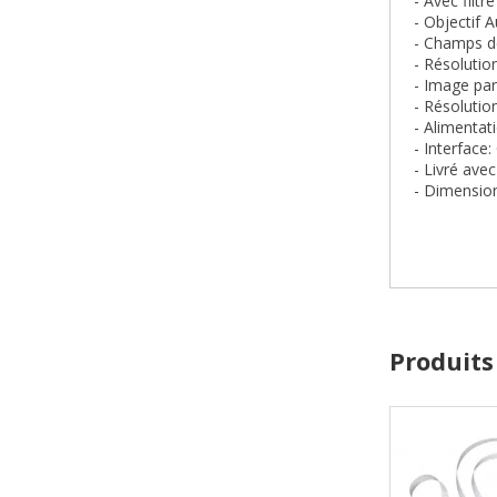
- Avec filtre
- Objectif 
- Champs de
- Résolutio
- Image par
- Résolutio
- Alimentat
- Interface:
- Livré ave
- Dimensio
Produits