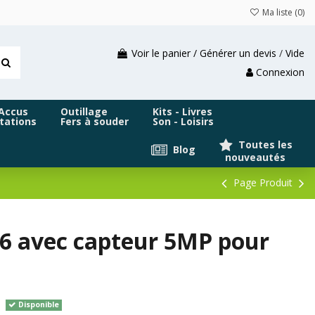
Ma liste (
0
)
Voir le panier / Générer un devis
/
Vide
Connexion
 Accus
Outillage
Kits - Livres
tations
Fers à souder
Son - Loisirs
Toutes les
Blog
nouveautés
Page Produit
 avec capteur 5MP pour
Disponible