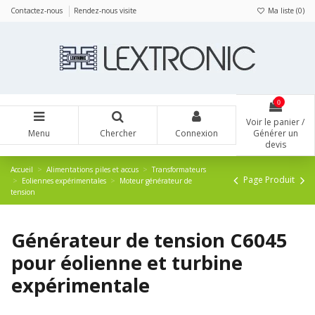
Panneau de gestion des cookies
Contactez-nous
Rendez-nous visite
Ma liste (
0
)
0
Voir le panier /
Menu
Chercher
Connexion
Générer un
devis
Accueil
Alimentations piles et accus
Transformateurs
Page Produit
Eoliennes expérimentales
Moteur générateur de
tension
Générateur de tension C6045
pour éolienne et turbine
expérimentale