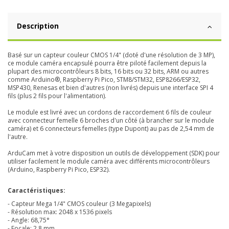
Description
Basé sur un capteur couleur CMOS 1/4" (doté d'une résolution de 3 MP),
ce module caméra encapsulé pourra être piloté facilement depuis la
plupart des microcontrôleurs 8 bits, 16 bits ou 32 bits, ARM ou autres
comme Arduino®, Raspberry Pi Pico, STM8/STM32, ESP8266/ESP32,
MSP430, Renesas et bien d'autres (non livrés) depuis une interface SPI 4
fils (plus 2 fils pour l'alimentation).
Le module est livré avec un cordons de raccordement 6 fils de couleur
avec connecteur femelle 6 broches d'un côté (à brancher sur le module
caméra) et 6 connecteurs femelles (type Dupont) au pas de 2,54 mm de
l'autre.
ArduCam met à votre disposition un
outils de développement
(SDK) pour
utiliser facilement le module caméra avec différents microcontrôleurs
(Arduino, Raspberry Pi Pico, ESP32).
Caractéristiques:
- Capteur Mega 1/4" CMOS couleur (3 Megapixels)
- Résolution max: 2048 x 1536 pixels
- Angle: 68,75°
- Focale: 2.8 mm