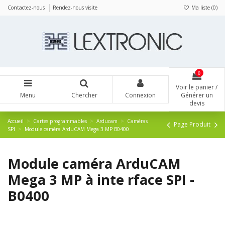
Panneau de gestion des cookies
Contactez-nous
Rendez-nous visite
Ma liste (
0
)
0
Voir le panier /
Menu
Chercher
Connexion
Générer un
devis
Accueil
Cartes programmables
Arducam
Caméras
Page Produit
SPI
Module caméra ArduCAM Mega 3 MP B0400
Module caméra ArduCAM
Mega 3 MP à inte rface SPI -
B0400