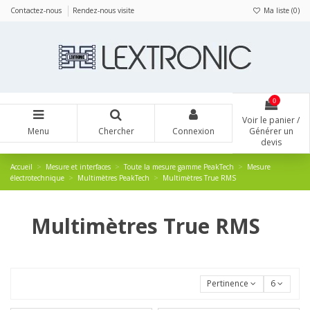
Panneau de gestion des cookies
Contactez-nous
Rendez-nous visite
Ma liste (
0
)
0
Voir le panier /
Menu
Chercher
Connexion
Générer un
devis
Accueil
Mesure et interfaces
Toute la mesure gamme PeakTech
Mesure
électrotechnique
Multimètres PeakTech
Multimètres True RMS
Multimètres True RMS
Pertinence
6