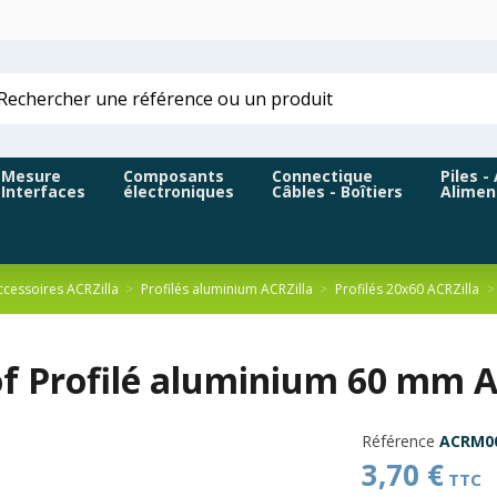
Mesure
Composants
Connectique
Piles -
Interfaces
électroniques
Câbles - Boîtiers
Alimen
accessoires ACRZilla
Profilés aluminium ACRZilla
Profilés 20x60 ACRZilla
f Profilé aluminium 60 mm AC
Référence
ACRM0
3,70 €
TTC