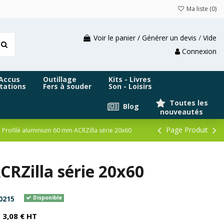
Ma liste (
0
)
Voir le panier / Générer un devis
/
Vide
Connexion
 Accus
Outillage
Kits - Livres
tations
Fers à souder
Son - Loisirs
Toutes les
Blog
nouveautés
Page Produit
Profilé aluminium 60 mm ACRZilla série 20x60
RZilla série 20x60
0215
Disponible
3,08 € HT