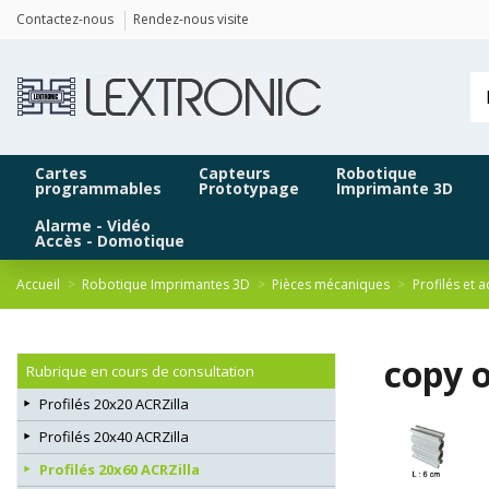
Panneau de gestion des cookies
Contactez-nous
Rendez-nous visite
Cartes
Capteurs
Robotique
programmables
Prototypage
Imprimante 3D
Alarme - Vidéo
Accès - Domotique
Accueil
Robotique Imprimantes 3D
Pièces mécaniques
Profilés et 
copy o
Rubrique en cours de consultation
Profilés 20x20 ACRZilla
Profilés 20x40 ACRZilla
Profilés 20x60 ACRZilla