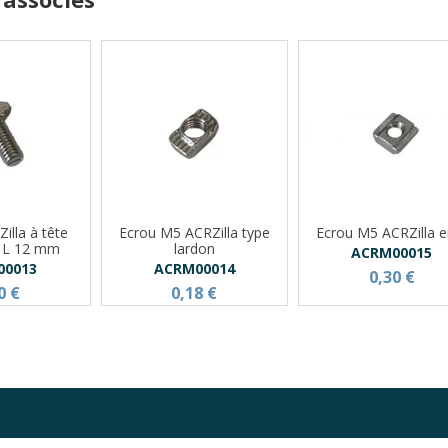
illa à tête
Ecrou M5 ACRZilla type
Ecrou M5 ACRZilla e
- L 12 mm
lardon
ACRM00015
00013
ACRM00014
0,30 €
0 €
0,18 €