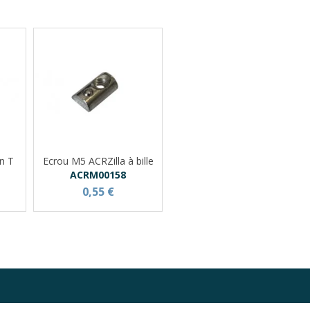
n T
Ecrou M5 ACRZilla à bille
ACRM00158
0,55 €