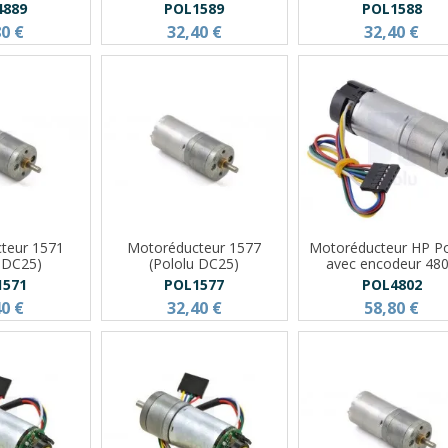
4889
POL1589
POL1588
80 €
32,40 €
32,40 €
teur 1571
Motoréducteur 1577
Motoréducteur HP Po
u DC25)
(Pololu DC25)
avec encodeur 48
1571
POL1577
POL4802
40 €
32,40 €
58,80 €