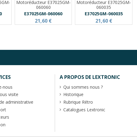
25GM-
Motoréducteur E37025GM-
Motoréducteur E37025GM-
060060
060035
0
E37025GM-060060
E37025GM-060035
21,60 €
21,60 €
ICES
A PROPOS DE LEXTRONIC
z-nous
Qui sommes nous ?
us visite
Historique
 administrative
Rubrique Rétro
port
Catalogues Lextronic
teurs
ion