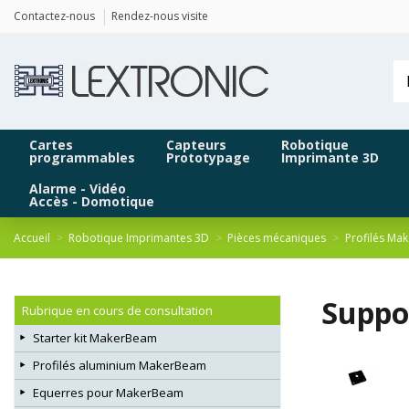
Panneau de gestion des cookies
Contactez-nous
Rendez-nous visite
Cartes
Capteurs
Robotique
programmables
Prototypage
Imprimante 3D
Alarme - Vidéo
Accès - Domotique
Accueil
Robotique Imprimantes 3D
Pièces mécaniques
Profilés Ma
Suppo
Rubrique en cours de consultation
Starter kit MakerBeam
Profilés aluminium MakerBeam
Equerres pour MakerBeam