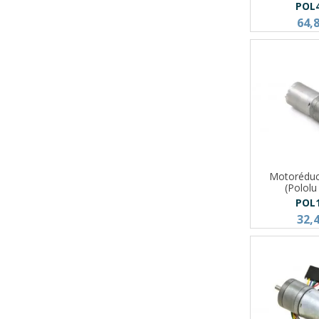
POL
64,
Motoréduc
(Polol
POL
32,