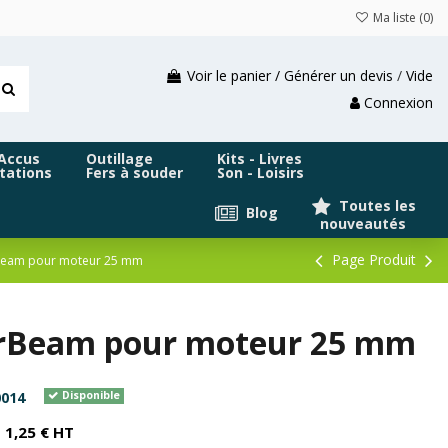
Ma liste (
0
)
Voir le panier / Générer un devis
/
Vide
Connexion
 Accus
Outillage
Kits - Livres
tations
Fers à souder
Son - Loisirs
Toutes les
Blog
nouveautés
Page Produit
rBeam pour moteur 25 mm
erBeam pour moteur 25 mm
014
Disponible
1,25 € HT