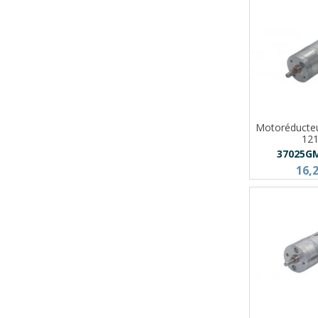
Motoréducte
12
37025G
16,