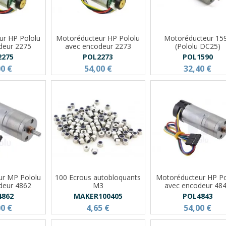
ur HP Pololu
Motoréducteur HP Pololu
Motoréducteur 15
deur 2275
avec encodeur 2273
(Pololu DC25)
2275
POL2273
POL1590
00 €
54,00 €
32,40 €
ur MP Pololu
100 Ecrous autobloquants
Motoréducteur HP Po
deur 4862
M3
avec encodeur 48
4862
MAKER100405
POL4843
00 €
4,65 €
54,00 €