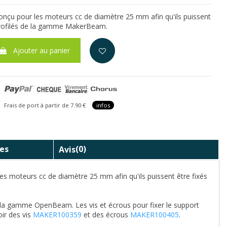
onçu pour les moteurs cc de diamètre 25 mm afin qu'ils puissent
 profilés de la gamme MakerBeam.
Ajouter au panier
is de port à partir de 7.90 €
infos
es
Avis
(0)
r les moteurs cc de diamètre 25 mm
afin qu'ils puissent être fixés
a gamme OpenBeam. Les vis et écrous pour fixer le support
oir des vis
MAKER100359
et des écrous
MAKER100405
.