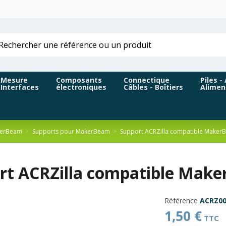
Mesure
Composants
Connectique
Piles -
Interfaces
électroniques
Câbles - Boîtiers
Alimen
kerBeam
Supports pour MakerBeam
Support ACRZilla compatible Make
rt ACRZilla compatible Mak
Référence
ACRZ00
1,50 €
TTC