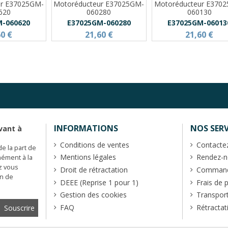
ur E37025GM-
Motoréducteur E37025GM-
Motoréducteur E370
620
060280
060130
M-060620
E37025GM-060280
E37025GM-06013
60 €
21,60 €
21,60 €
INFORMATIONS
NOS SERV
vant à
Conditions de ventes
Contacte
de la part de
Mentions légales
Rendez-no
mément à la
z vous
Droit de rétractation
Commande
en de
DEEE (Reprise 1 pour 1)
Frais de 
Gestion des cookies
Transpor
FAQ
Rétractat