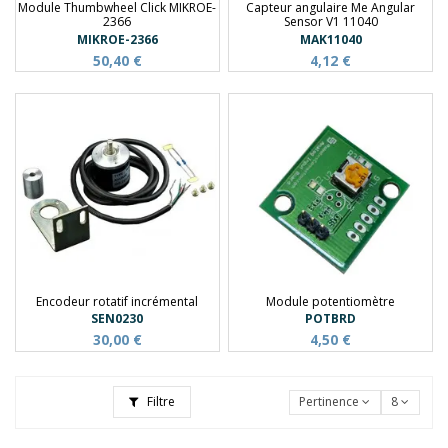
Module Thumbwheel Click MIKROE-
Capteur angulaire Me Angular
2366
Sensor V1 11040
MIKROE-2366
MAK11040
50,40 €
4,12 €
Encodeur rotatif incrémental
Module potentiomètre
SEN0230
POTBRD
30,00 €
4,50 €
Filtre
Pertinence
8