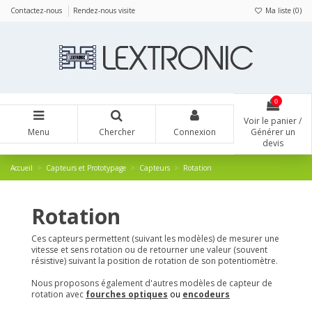
Panneau de gestion des cookies
Contactez-nous
Rendez-nous visite
Ma liste (
0
)
0
Voir le panier /
Menu
Chercher
Connexion
Générer un
devis
Accueil
Capteurs et Prototypage
Capteurs
Rotation
Rotation
Ces capteurs permettent (suivant les modèles) de mesurer une
vitesse et sens rotation ou de retourner une valeur (souvent
résistive) suivant la position de rotation de son potentiomètre.
Nous proposons également d'autres modèles de capteur de
rotation avec
fourches optiques
ou
encodeurs