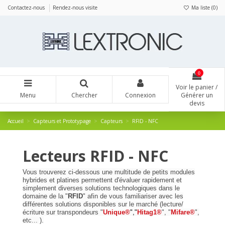
Panneau de gestion des cookies
Contactez-nous
Rendez-nous visite
Ma liste (
0
)
0
Voir le panier /
Menu
Chercher
Connexion
Générer un
devis
Accueil
Capteurs et Prototypage
Capteurs
RFID - NFC
Lecteurs RFID - NFC
Vous trouverez ci-dessous une multitude de petits modules
hybrides et platines permettent d'évaluer rapidement et
simplement diverses solutions technologiques dans le
domaine de la "
RFID
" afin de vous familiariser avec les
différentes solutions disponibles sur le marché (lecture/
écriture sur transpondeurs "
Unique®
","
Hitag1®
", "
Mifare®
",
etc... ).