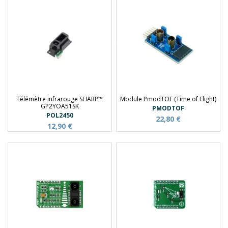
Télémètre infrarouge SHARP™
Module PmodTOF (Time of Flight)
GP2YOA51SK
PMODTOF
POL2450
22,80 €
12,90 €