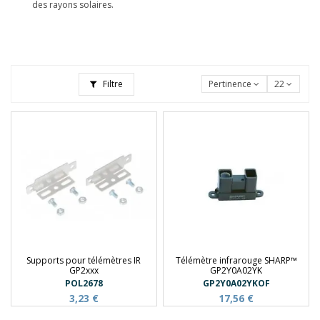
des rayons solaires.
Filtre
Pertinence
22
Supports pour télémètres IR
Télémètre infrarouge SHARP™
GP2xxx
GP2Y0A02YK
POL2678
GP2Y0A02YKOF
3,23 €
17,56 €