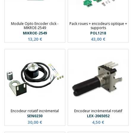
Module Opto Encoder click -
Pack roues + encodeurs optique +
MIKROE-2549
supports
MIKROE-2549
POL1218
13,20 €
43,00 €
Encodeur rotatif incrémental
Encodeur incrémental rotatif
SEN0230
LEX-2065052
30,00 €
4,50 €