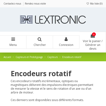
Panneau de gestion des cookies
Contactez-nous
Rendez-nous visite
Ma liste (
0
)
0
Voir le panier /
Menu
Chercher
Connexion
Générer un
devis
Accueil
Capteurs et Prototypage
Capteurs
Encodeurs rotatif
Encodeurs rotatif
Ces encodeurs rotatifs incrémentaux, optiques ou
magnétiques délivrent des impulsions électriques permettant
de mesurer la vitesse et le sens de rotation d'un axe ou d'un
arbre de moteur.
Ces derniers sont disponibles sous différents formats.