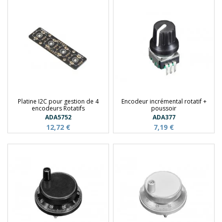
Platine I2C pour gestion de 4
Encodeur incrémental rotatif +
encodeurs Rotatifs
poussoir
ADA5752
ADA377
12,72 €
7,19 €