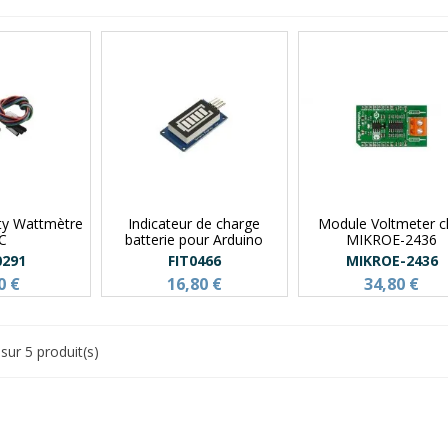
ty Wattmètre
Indicateur de charge
Module Voltmeter cl
2C
batterie pour Arduino
MIKROE-2436
0291
FIT0466
MIKROE-2436
0 €
16,80 €
34,80 €
sur 5 produit(s)