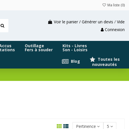
Ma liste (
0
)
Voir le panier / Générer un devis
/
Vide
Connexion
 Accus
Outillage
Kits - Livres
tations
Fers à souder
Son - Loisirs
Toutes les
Blog
nouveautés
Pertinence
5