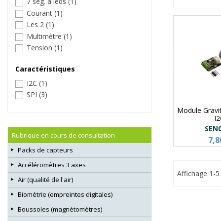
7 seg. a leds
(1)
Courant
(1)
Les 2
(1)
Multimètre
(1)
Tension
(1)
Caractéristiques
I2C
(1)
SPI
(3)
Module Gravi
I
SEN
Rubrique en cours de consultation
7,8
Packs de capteurs
Accéléromètres 3 axes
Affichage 1-5 
Air (qualité de l'air)
Biométrie (empreintes digitales)
Boussoles (magnétomètres)