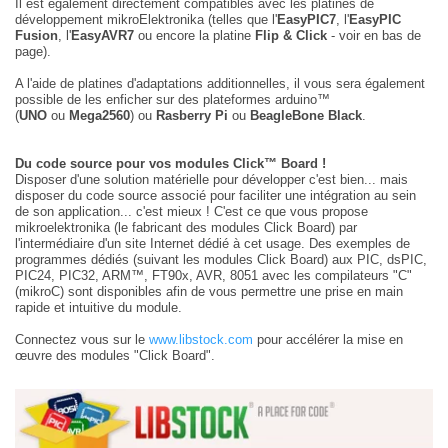
Il est également directement compatibles avec les platines de
développement mikroElektronika (telles que l'
EasyPIC7
, l'
EasyPIC
Fusion
, l'
EasyAVR7
ou encore la platine
Flip & Click
- voir en bas de
page).
A l'aide de platines d'adaptations additionnelles, il vous sera également
possible de les enficher sur des plateformes arduino™
(
UNO
ou
Mega2560
) ou
Rasberry Pi
ou
BeagleBone Black
.
Du code source pour vos modules Click™ Board !
Disposer d'une solution matérielle pour développer c'est bien... mais
disposer du code source associé pour faciliter une intégration au sein
de son application... c'est mieux ! C'est ce que vous propose
mikroelektronika (le fabricant des modules Click Board) par
l'intermédiaire d'un site Internet dédié à cet usage. Des exemples de
programmes dédiés (suivant les modules Click Board) aux PIC, dsPIC,
PIC24, PIC32, ARM™, FT90x, AVR, 8051 avec les compilateurs "C"
(mikroC) sont disponibles afin de vous permettre une prise en main
rapide et intuitive du module.
Connectez vous sur le
www.libstock.com
pour accélérer la mise en
œuvre des modules "Click Board".