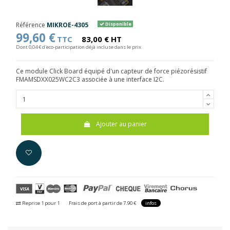
Référence
MIKROE-4305
Disponible
99,60 €
TTC
83,00 € HT
Dont 0,04 € d'eco-participation déjà incluse dans le prix
Ce module Click Board équipé d'un capteur de force piézorésistif
FMAMSDXX025WC2C3 associée à une interface I2C.
Ajouter au panier
Reprise 1 pour 1
Frais de port à partir de 7.90 €
infos