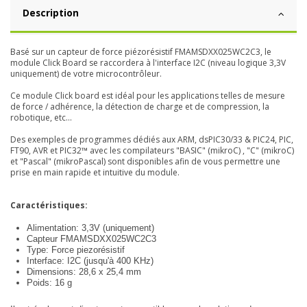
Description
Basé sur un capteur de force
piézorésistif FMAMSDXX025WC2C3, le
module Click Board se raccordera à l'interface I2C (niveau logique 3,3V
uniquement) de votre microcontrôleur.
Ce module Click board est idéal pour les applications telles de mesure
de force / adhérence, la détection de charge et de compression, la
robotique, etc...
Des exemples de programmes dédiés aux ARM, dsPIC30/33 & PIC24, PIC,
FT90, AVR et PIC32™ avec les compilateurs "BASIC" (mikroC) , "C" (mikroC)
et "Pascal" (mikroPascal) sont disponibles afin de vous permettre une
prise en main rapide et intuitive du module.
Caractéristiques:
Alimentation: 3,3V (uniquement)
Capteur FMAMSDXX025WC2C3
Type: F
orce piezorésistif
Interface: I2C (jusqu'à 400 KHz)
Dimensions: 28,6 x 25,4 mm
Poids: 16 g