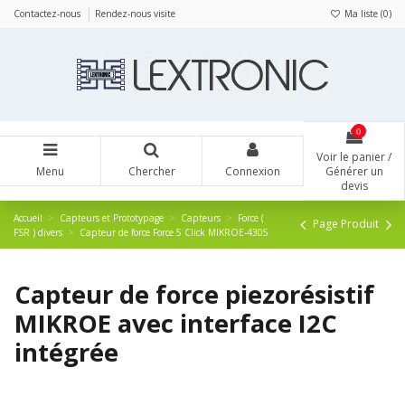
Panneau de gestion des cookies
Contactez-nous
Rendez-nous visite
Ma liste (
0
)
0
Voir le panier /
Menu
Chercher
Connexion
Générer un
devis
Accueil
Capteurs et Prototypage
Capteurs
Force (
Page Produit
FSR ) divers
Capteur de force Force 5 Click MIKROE-4305
Capteur de force piezorésistif
MIKROE avec interface I2C
intégrée