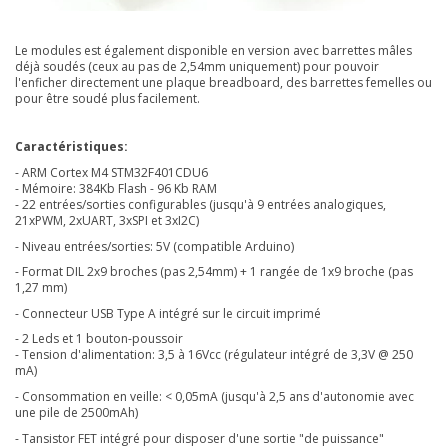
Le modules est également disponible en version avec barrettes mâles
déjà soudés (ceux au pas de 2,54mm uniquement) pour pouvoir
l'enficher directement une plaque breadboard, des barrettes femelles ou
pour être soudé plus facilement.
Caractéristiques:
- ARM Cortex M4
STM32F401CDU6
- Mémoire: 384Kb Flash - 96 Kb RAM
- 22 entrées/sorties configurables (jusqu'à 9 entrées analogiques,
21xPWM, 2xUART, 3xSPI et 3xI2C)
- Niveau entrées/sorties: 5V (compatible Arduino)
- Format DIL 2x9 broches (pas 2,54mm) + 1 rangée de 1x9 broche (pas
1,27 mm)
- Connecteur USB Type A intégré sur le circuit imprimé
- 2 Leds et 1 bouton-poussoir
- Tension d'alimentation: 3,5 à 16Vcc (régulateur intégré de 3,3V @ 250
mA)
- Consommation en veille: < 0,05mA (jusqu'à 2,5 ans d'autonomie avec
une pile de 2500mAh)
- Tansistor FET intégré pour disposer d'une sortie "de puissance"