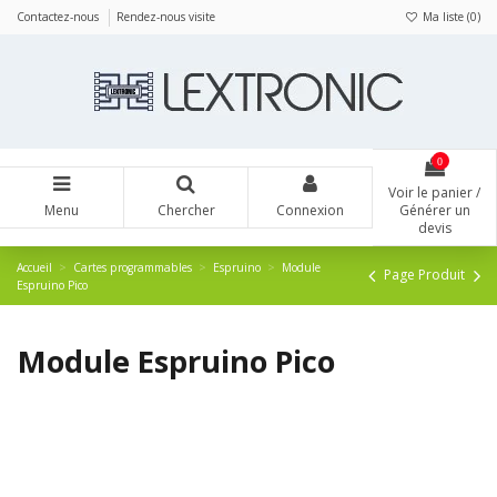
Panneau de gestion des cookies
Contactez-nous
Rendez-nous visite
Ma liste (
0
)
0
Voir le panier /
Menu
Chercher
Connexion
Générer un
devis
Accueil
Cartes programmables
Espruino
Module
Page Produit
Espruino Pico
Module Espruino Pico