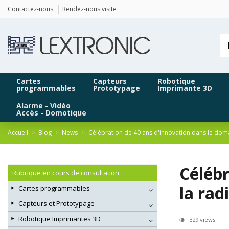
Panneau de gestion des cookies
Contactez-nous
Rendez-nous visite
Cartes
Capteurs
Robotique
programmables
Prototypage
Imprimante 3D
Alarme - Vidéo
Accès - Domotique
Accueil
Blog
News
Célébration de 40 ans d'innovation dans le dom
Célébr
Rubrique en cours de consultation
la rad
Cartes programmables
Capteurs et Prototypage
Robotique Imprimantes 3D
329 views