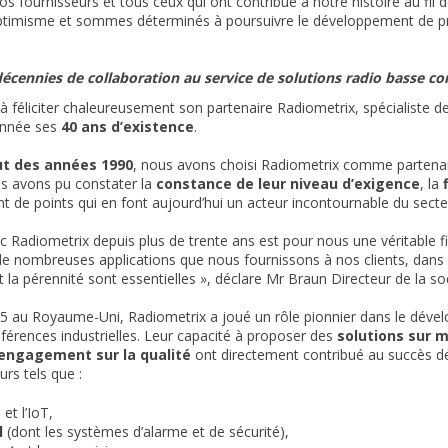
nos fournisseurs et tous ceux qui ont contribué à notre histoire au fi
optimisme et sommes déterminés à poursuivre le développement de pr
 décennies de collaboration au service de solutions radio basse 
t à féliciter chaleureusement son partenaire Radiometrix, spécialiste
année ses
40 ans d’existence
.
t des années 1990
, nous avons choisi Radiometrix comme partenair
s avons pu constater la
constance de leur niveau d’exigence
, la
nt de points qui en font aujourd’hui un acteur incontournable du secte
vec Radiometrix depuis plus de trente ans est pour nous une véritabl
e nombreuses applications que nous fournissons à nos clients, dans 
la pérennité sont essentielles », déclare Mr Braun Directeur de la soc
5 au Royaume-Uni, Radiometrix a joué un rôle pionnier dans le dév
férences industrielles. Leur capacité à proposer des
solutions sur 
engagement sur la qualité
ont directement contribué au succès 
rs tels que :
e
et l’IoT,
l
(dont les systèmes d’alarme et de sécurité),