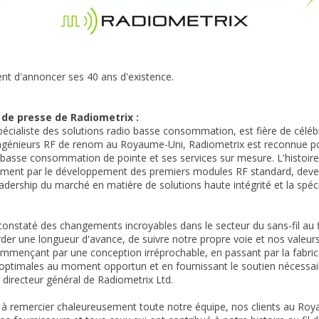
ent d'annoncer ses 40 ans d'existence.
e presse de Radiometrix :
pécialiste des solutions radio basse consommation, est fière de célé
ingénieurs RF de renom au Royaume-Uni, Radiometrix est reconnue p
basse consommation de pointe et ses services sur mesure. L'histoire 
nt par le développement des premiers modules RF standard, devenus
leadership du marché en matière de solutions haute intégrité et la spé
onstaté des changements incroyables dans le secteur du sans-fil au
rder une longueur d'avance, de suivre notre propre voie et nos valeur
ommençant par une conception irréprochable, en passant par la fabrica
ptimales au moment opportun et en fournissant le soutien nécessaire 
directeur général de Radiometrix Ltd.
à remercier chaleureusement toute notre équipe, nos clients au Roya