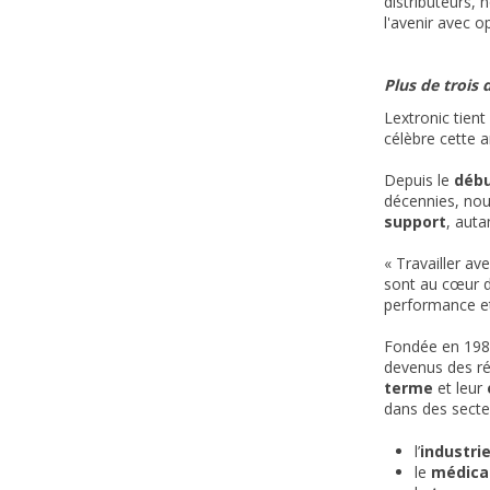
distributeurs, 
l'avenir avec 
Plus de trois
Lextronic tien
célèbre cette 
Depuis le
débu
décennies, nou
support
, auta
« Travailler a
sont au cœur d
performance et 
Fondée en 198
devenus des ré
terme
et leur
dans des secteu
l’
industri
le
médica