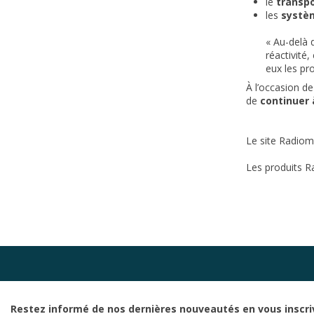
le
transp
les
systèm
« Au-delà d
réactivité
eux les pr
À l’occasion d
de
continuer 
Le site Radiom
Les produits Ra
Restez informé de nos dernières nouveautés en vous inscri