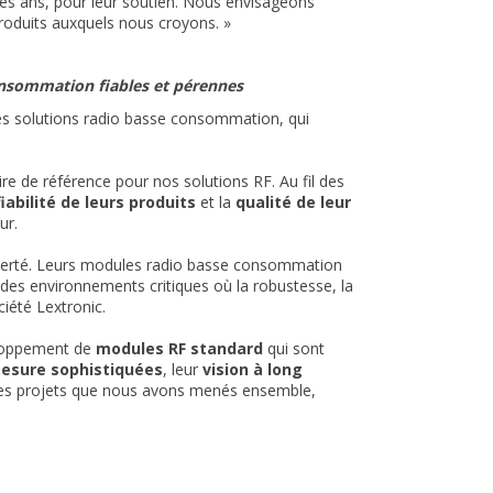
l des ans, pour leur soutien. Nous envisageons
oduits auxquels nous croyons. »
consommation fiables et pérennes
 des solutions radio basse consommation, qui
e de référence pour nos solutions RF. Au fil des
fiabilité de leurs produits
et la
qualité de leur
ur.
e fierté. Leurs modules radio basse consommation
des environnements critiques où la robustesse, la
iété Lextronic.
eloppement de
modules RF standard
qui sont
mesure sophistiquées
, leur
vision à long
des projets que nous avons menés ensemble,