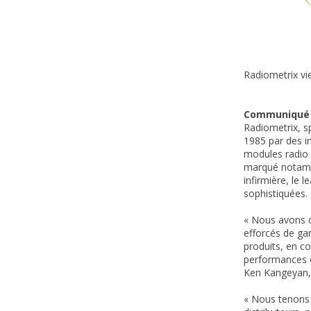
Radiometrix vi
Communiqué d
Radiometrix, s
1985 par des 
modules radio 
marqué notamme
infirmière, le 
sophistiquées.
« Nous avons c
efforcés de ga
produits, en c
performances o
Ken Kangeyan, 
« Nous tenons 