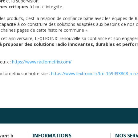
ort
et la supervision,
es critiques
à haute intégrité.
es produits, c’est la relation de confiance bâtie avec les équipes de Ra
, capacité à co-construire des solutions adaptées aux besoins de nos 
ochaines pages de cette histoire commune ».
e cet anniversaire, LEXTRONIC renouvelle sa confiance et son engage
à proposer des solutions radio innovantes, durables et perfo
etrix :
https://www.radiometrix.com/
diometrix sur notre site :
https://www.lextronic.fr/fm-169433868-mh
INFORMATIONS
NOS SERV
vant à