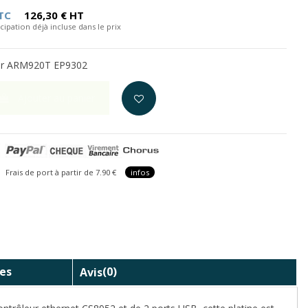
TC
126,30 € HT
cipation déjà incluse dans le prix
ur ARM920T EP9302
Ajouter au panier
is de port à partir de 7.90 €
infos
es
Avis
(0)