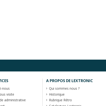
ICES
A PROPOS DE LEXTRONIC
z-nous
Qui sommes nous ?
us visite
Historique
 administrative
Rubrique Rétro
port
Catalogues Lextronic