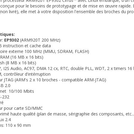
n processeur ARM920T EP9302 Cirrus™ avec Linux embarqué, d'un cont
conçue pour le besoins de prototypage et de mise en œuvre rapide. 
on livré), elle met à votre disposition l'ensemble des broches du p
tiques:
ur:
EP9302
(ARM920T 200 MHz)
B instruction et cache data
oire externe 100 MHz (MMU, SDRAM, FLASH)
RAM (16 MB x 16 bits)
h (8 MB x 16 bits)
, I2S Audio, AC97, DMA 12 cx, RTC, double PLL, WDT, 2 x timers 16 bi
 contrôleur d'intérruption
ur JTAG (ARM's 2 x 10 broches - compatible ARM-JTAG)
SB 2.0
rnet 10/100 Mbits
S-232
ré
ur pour carte SD/MMC
mprimé haute qualité (plan de masse, sérigraphie des composants, etc...
ux 2.4
ons: 110 x 90 mm