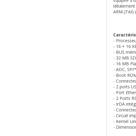
Equipée d'u
idéalement 
ARM-JTAG (n
Caractéris
- Processe
- 16 + 16 K
- BUS mém
- 32 MB SD
- 16
MB Flas
- ADC, SPI™
- Boot ROM,
- Connecte
- 2 ports U
- Port Ethe
- 2 Ports R
- IrDA intég
- Connecte
- Circuit i
- Kernel Lin
- Dimensi