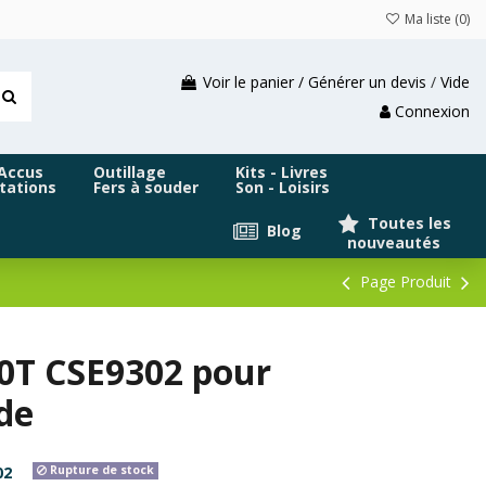
Ma liste (
0
)
Voir le panier / Générer un devis
/
Vide
Connexion
 Accus
Outillage
Kits - Livres
tations
Fers à souder
Son - Loisirs
Toutes les
Blog
nouveautés
Page Produit
0T CSE9302 pour
de
02
Rupture de stock