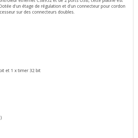
rôleur ethernet CS8952 et de 2 ports USB, cette platine est
Dotée d'un étage de régulation et d'un connecteur pour cordon
rocesseur sur des connecteurs doubles.
t et 1 x timer 32 bit
)