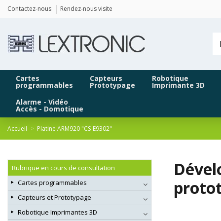
Panneau de gestion des cookies
Contactez-nous
Rendez-nous visite
Cartes
Capteurs
Robotique
programmables
Prototypage
Imprimante 3D
Alarme - Vidéo
Accès - Domotique
Accueil
Platine ARM920 "CS-E9302"
Dével
Rubrique en cours de consultation
proto
Cartes programmables
Capteurs et Prototypage
Robotique Imprimantes 3D