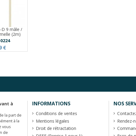
-D 9 mâle /
melle (2m)
0224
9 €
INFORMATIONS
NOS SERV
vant à
Conditions de ventes
Contacte
de la part de
Mentions légales
Rendez-no
mément à la
z vous
Droit de rétractation
Commande
en de
DEEE (Reprise 1 pour 1)
Frais de 